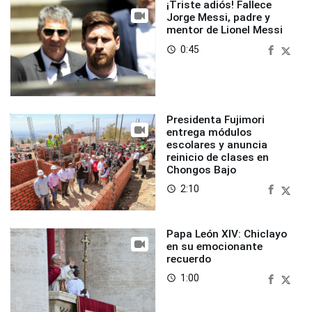
¡Triste adiós! Fallece
Jorge Messi, padre y
mentor de Lionel Messi
0:45
access_time
Presidenta Fujimori
entrega módulos
escolares y anuncia
reinicio de clases en
Chongos Bajo
2:10
access_time
Papa León XIV: Chiclayo
en su emocionante
recuerdo
1:00
access_time