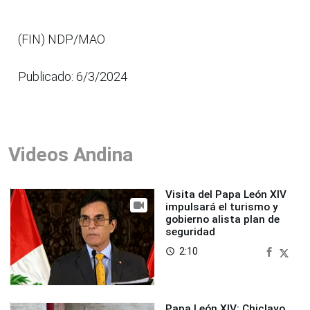
(FIN) NDP/MAO
Publicado: 6/3/2024
Videos Andina
Visita del Papa León XIV
impulsará el turismo y
gobierno alista plan de
seguridad
2:10
access_time
Papa León XIV: Chiclayo