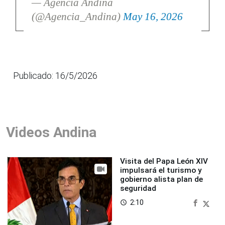
— Agencia Andina
(@Agencia_Andina)
May 16, 2026
Publicado: 16/5/2026
Videos Andina
Visita del Papa León XIV
impulsará el turismo y
gobierno alista plan de
seguridad
2:10
access_time