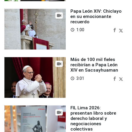
Papa León XIV: Chiclayo
en su emocionante
recuerdo
1:00
access_time
Más de 100 mil fieles
recibirían a Papa León
XIV en Sacsayhuaman
3:01
access_time
FIL Lima 2026:
presentan libro sobre
derecho laboral y
negociaciones
colectivas