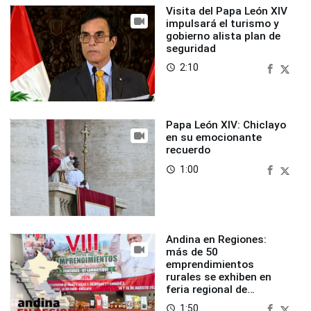
Visita del Papa León XIV
impulsará el turismo y
gobierno alista plan de
seguridad
2:10
access_time
Papa León XIV: Chiclayo
en su emocionante
recuerdo
1:00
access_time
Andina en Regiones:
más de 50
emprendimientos
rurales se exhiben en
feria regional de
Foncodes
1:50
access_time