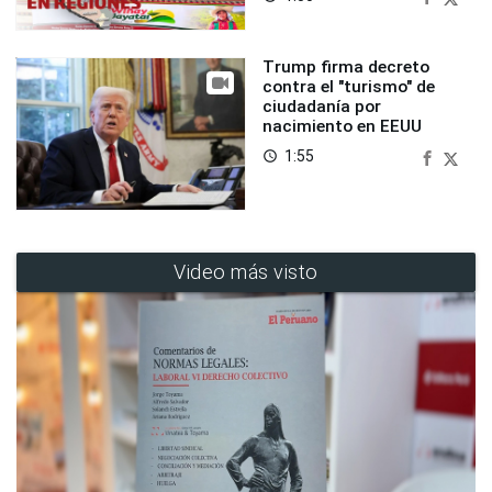
Trump firma decreto
contra el "turismo" de
ciudadanía por
nacimiento en EEUU
1:55
access_time
Video más visto