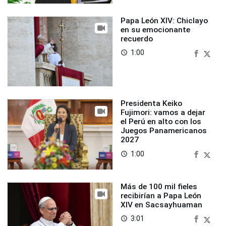
Papa León XIV: Chiclayo
en su emocionante
recuerdo
1:00
access_time
Presidenta Keiko
Fujimori: vamos a dejar
el Perú en alto con los
Juegos Panamericanos
2027
1:00
access_time
Más de 100 mil fieles
recibirían a Papa León
XIV en Sacsayhuaman
3:01
access_time