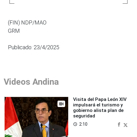
(FIN) NDP/MAO
GRM
Publicado: 23/4/2025
Videos Andina
Visita del Papa León XIV
impulsará el turismo y
gobierno alista plan de
seguridad
2:10
access_time