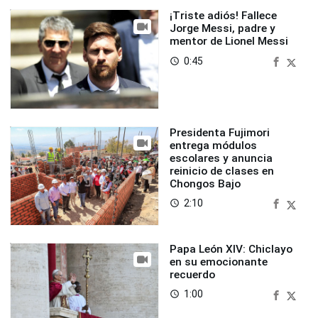
¡Triste adiós! Fallece
Jorge Messi, padre y
mentor de Lionel Messi
0:45
access_time
Presidenta Fujimori
entrega módulos
escolares y anuncia
reinicio de clases en
Chongos Bajo
2:10
access_time
Papa León XIV: Chiclayo
en su emocionante
recuerdo
1:00
access_time