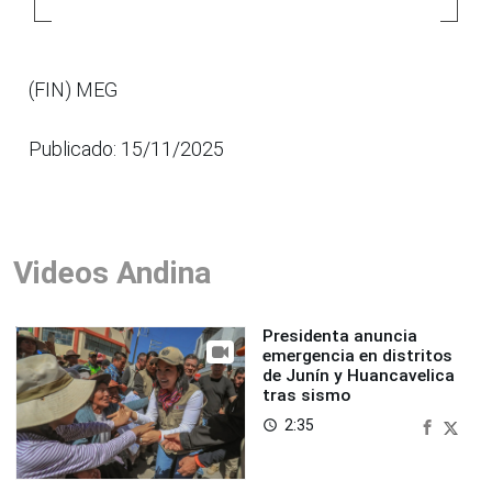
(FIN) MEG
Publicado: 15/11/2025
Videos Andina
Presidenta anuncia
emergencia en distritos
de Junín y Huancavelica
tras sismo
2:35
access_time