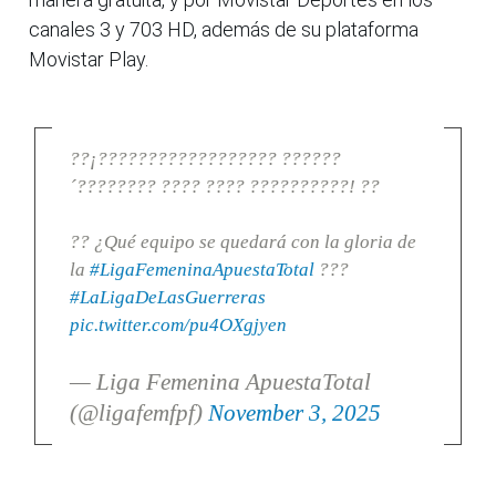
canales 3 y 703 HD, además de su plataforma
Movistar Play.
??¡?????????????????? ??????
´???????? ???? ???? ??????????! ??
?? ¿Qué equipo se quedará con la gloria de
la
#LigaFemeninaApuestaTotal
???
#LaLigaDeLasGuerreras
pic.twitter.com/pu4OXgjyen
— Liga Femenina ApuestaTotal
(@ligafemfpf)
November 3, 2025