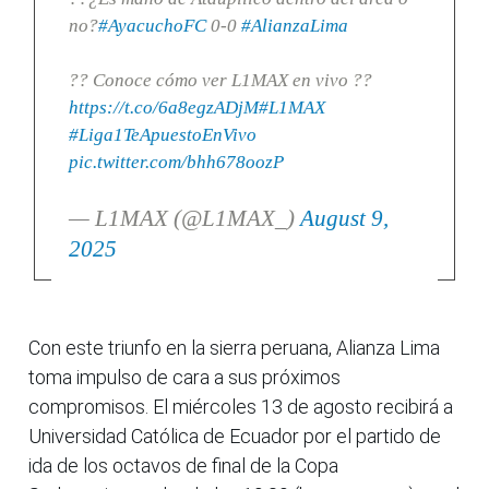
no?
#AyacuchoFC
0-0
#AlianzaLima
?? Conoce cómo ver L1MAX en vivo ??
https://t.co/6a8egzADjM
#L1MAX
#Liga1TeApuestoEnVivo
pic.twitter.com/bhh678oozP
— L1MAX (@L1MAX_)
August 9,
2025
Con este triunfo en la sierra peruana, Alianza Lima
toma impulso de cara a sus próximos
compromisos. El miércoles 13 de agosto recibirá a
Universidad Católica de Ecuador por el partido de
ida de los octavos de final de la Copa