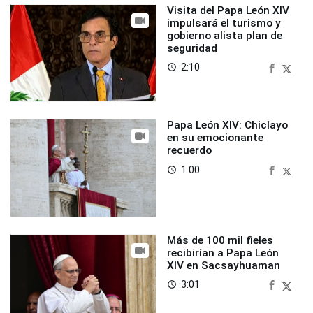
Visita del Papa León XIV
impulsará el turismo y
gobierno alista plan de
seguridad
2:10
access_time
Papa León XIV: Chiclayo
en su emocionante
recuerdo
1:00
access_time
Más de 100 mil fieles
recibirían a Papa León
XIV en Sacsayhuaman
3:01
access_time