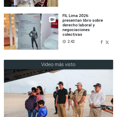
FIL Lima 2026:
presentan libro sobre
derecho laboral y
negociaciones
colectivas
2:42
access_time
Video más visto