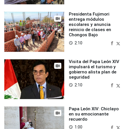
Presidenta Fujimori
entrega módulos
escolares y anuncia
reinicio de clases en
Chongos Bajo
2:10
access_time
Visita del Papa León XIV
impulsará el turismo y
gobierno alista plan de
seguridad
2:10
access_time
Papa León XIV: Chiclayo
en su emocionante
recuerdo
1:00
access_time