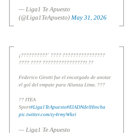
— Liga1 Te Apuesto
(@Liga1TeApuesto)
May 31, 2026
¡??????????´ ???? ????????????????
???? ???? ????????????????! ??
Federico Girotti fue el encargado de anotar
el gol del empate para Alianza Lima. ???
?? ITEA
Sport
#Liga1TeApuesto
#ElADNdelHincha
pic.twitter.com/zy4rmyWkei
— Liga1 Te Apuesto