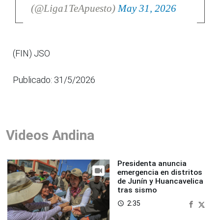
(@Liga1TeApuesto)
May 31, 2026
(FIN) JSO
Publicado: 31/5/2026
Videos Andina
Presidenta anuncia
emergencia en distritos
de Junín y Huancavelica
tras sismo
2:35
access_time