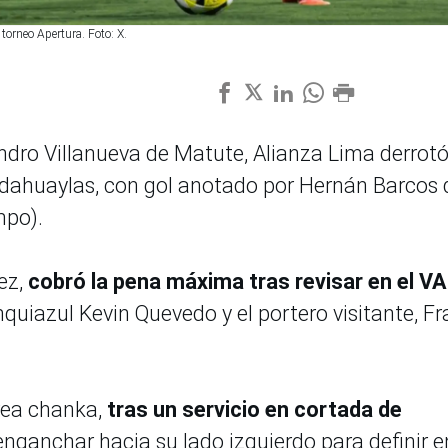
orneo Apertura. Foto: X.
andro Villanueva de Matute, Alianza Lima derrot
dahuaylas, con gol anotado por Hernán Barcos 
mpo).
ez,
cobró la pena máxima tras revisar en el V
nquiazul Kevin Quevedo y el portero visitante, F
rea chanka,
tras un servicio en cortada de
nganchar hacia su lado izquierdo para definir e