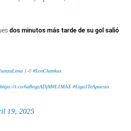
pues
dos minutos más tarde de su gol salió
lianzaLima
1-0
#LosChankas
https://t.co/6a8egzADjM
#L1MAX
#Liga1TeApuesto
il 19, 2025