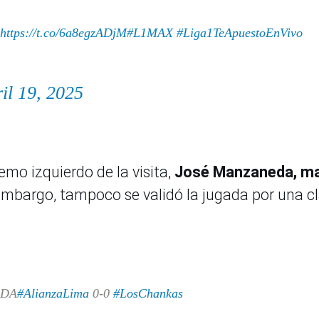
https://t.co/6a8egzADjM
#L1MAX
#Liga1TeApuestoEnVivo
il 19, 2025
emo izquierdo de la visita,
José Manzaneda, m
embargo, tampoco se validó la jugada por una c
EDA
#AlianzaLima
0-0
#LosChankas