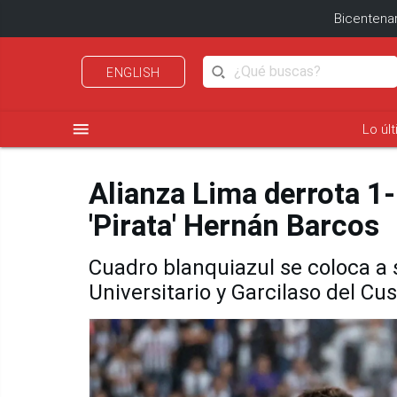
Bicentenar
ENGLISH
menu
Lo úl
Alianza Lima derrota 1-
'Pirata' Hernán Barcos
Cuadro blanquiazul se coloca a s
Universitario y Garcilaso del Cu