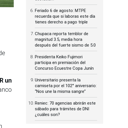
Feriado 6 de agosto: MTPE
recuerda que si laboras este día
tienes derecho a pago triple
Chupaca reporta temblor de
magnitud 3.5, media hora
ó
después del fuerte sismo de 5.0
de
Presidenta Keiko Fujimori
participa en premiación del
Concurso Ecuestre Copa Junín
AR un
Universitario presenta la
camiseta por el 102° aniversario:
ranco
“Nos une la misma sangre”
Reniec: 70 agencias abrirán este
sábado para trámites de DNI
¿cuáles son?
n