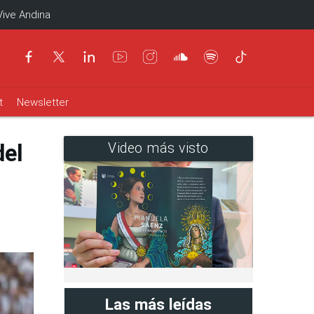
Vive Andina
t
Newsletter
del
Video más visto
Las más leídas