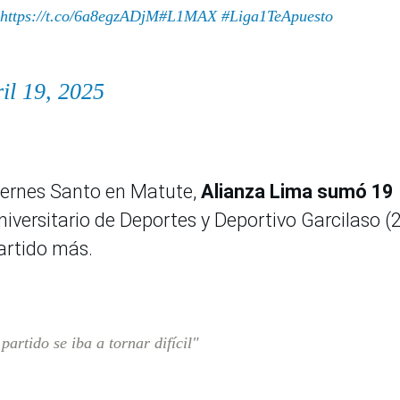
https://t.co/6a8egzADjM
#L1MAX
#Liga1TeApuesto
il 19, 2025
Viernes Santo en Matute,
Alianza Lima sumó 19
iversitario de Deportes y Deportivo Garcilaso (
artido más.
rtido se iba a tornar difícil"