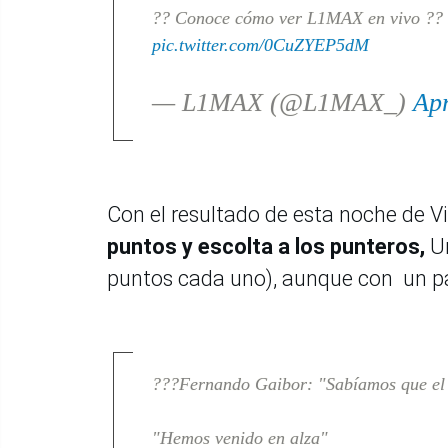
?? Conoce cómo ver L1MAX en vivo ??
pic.twitter.com/0CuZYEP5dM
— L1MAX (@L1MAX_)
Apr
Con el resultado de esta noche de 
puntos y escolta a los punteros,
Un
puntos cada uno), aunque con un p
???Fernando Gaibor: "Sabíamos que el pa
"Hemos venido en alza"