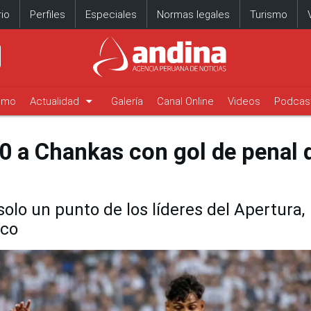
io
Perfiles
Especiales
Normas legales
Turismo
arrow_drop_down
timo
Actualidad
Galería
Canal Online
Videos
Podcas
0 a Chankas con gol de penal 
olo un punto de los líderes del Apertura,
sco