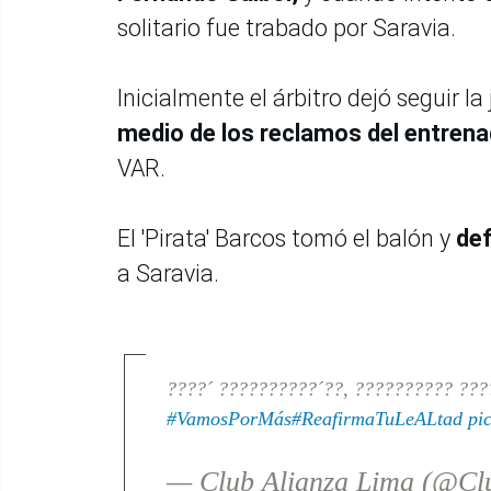
solitario fue trabado por Saravia.
Inicialmente el árbitro dejó seguir 
medio de los reclamos del entrena
VAR.
El 'Pirata' Barcos tomó el balón y
def
a Saravia.
????´ ??????????´??, ?????????? ????
#VamosPorMás
#ReafirmaTuLeALtad
pi
— Club Alianza Lima (@Cl