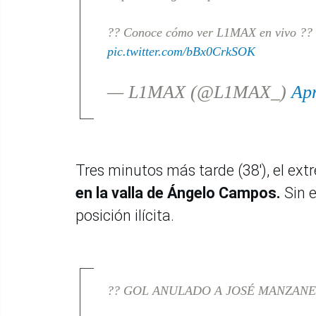
?? Conoce cómo ver L1MAX en vivo ??
pic.twitter.com/bBx0CrkSOK
— L1MAX (@L1MAX_)
Apr
Tres minutos más tarde (38'), el extr
en la valla de Ángelo Campos.
Sin 
posición ilícita.
?? GOL ANULADO A JOSÉ MANZAN