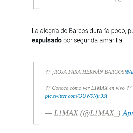
La alegría de Barcos duraría poco, 
expulsado
por segunda amarilla.
?? ¡ROJA PARA HERNÁN BARCOS!
#A
?? Conoce cómo ver L1MAX en vivo ??
pic.twitter.com/OUW9Njr9Si
— L1MAX (@L1MAX_)
Apr