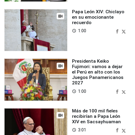
Papa León XIV: Chiclayo
en su emocionante
recuerdo
1:00
access_time
Presidenta Keiko
Fujimori: vamos a dejar
el Perú en alto con los
Juegos Panamericanos
2027
1:00
access_time
Más de 100 mil fieles
recibirían a Papa León
XIV en Sacsayhuaman
3:01
access_time