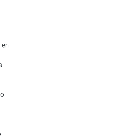
o en
a
go
o