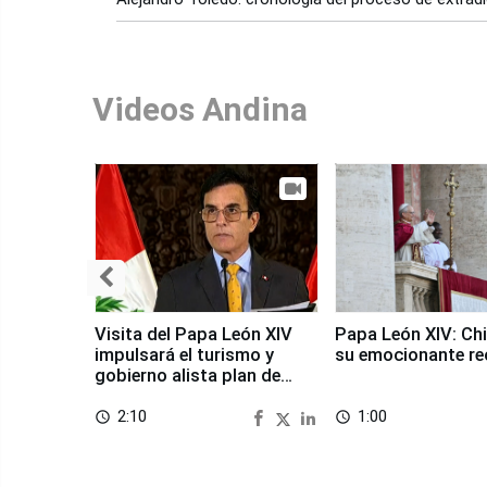
Videos Andina
Visita del Papa León XIV
Papa León XIV: Chi
impulsará el turismo y
su emocionante re
gobierno alista plan de
seguridad
2:10
1:00
access_time
access_time