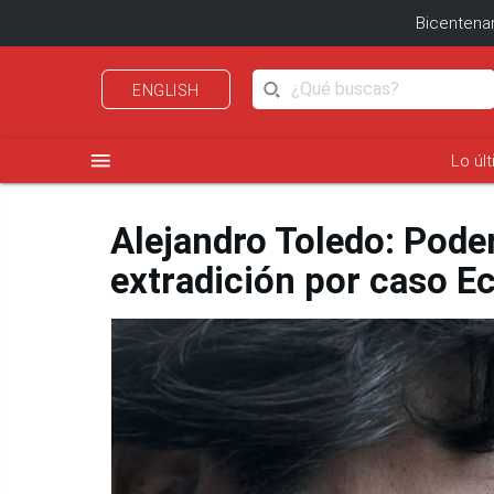
Bicentenar
ENGLISH
menu
Lo úl
Alejandro Toledo: Poder
extradición por caso E