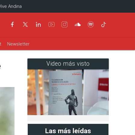
Vive Andina
t
Newsletter
e
Video más visto
Las más leídas