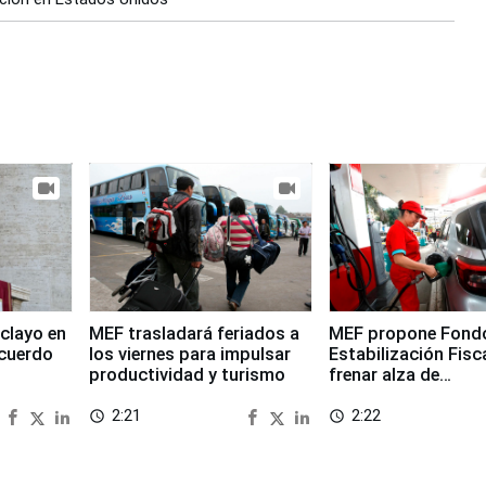
clayo en
MEF trasladará feriados a
MEF propone Fond
cuerdo
los viernes para impulsar
Estabilización Fisc
productividad y turismo
frenar alza de
combustibles
2:21
2:22
access_time
access_time