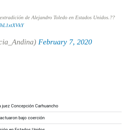
 extradición de Alejandro Toledo en Estados Unidos.??
/fhL1xtXVkY
cia_Andina)
February 7, 2020
ra juez Concepción Carhuancho
 actuaron bajo coerción
ición en Estados Unidos