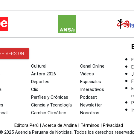
SH VERSION
E
Cultural
Canal Online
E
o
Ánfora 2026
Videos
J
F
Deportes
Especiales
E
a
Clic
Interactivos
m
Perfiles y Crónicas
Podcast
P
es
Ciencia y Tecnología
Newsletter
I
onal
Cambio Climático
Nosotros
Editora Perú
|
Acerca de Andina
|
Términos
|
Privacidad
© 2025 Agencia Peruana de Noticias. Todos los derechos reservado