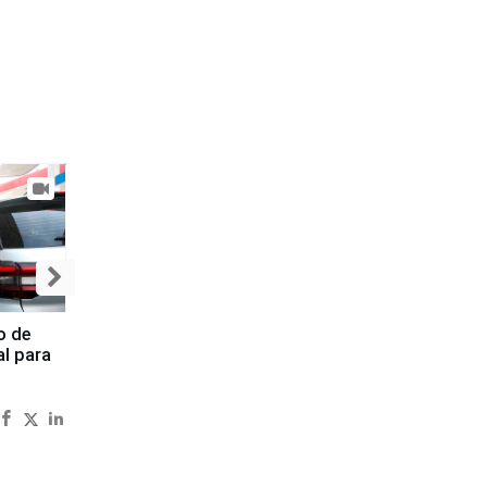
o de
al para