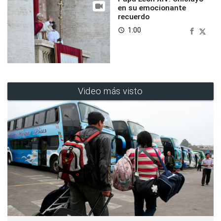
en su emocionante
recuerdo
1:00
access_time
Video más visto