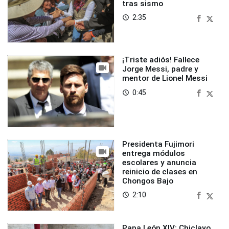
tras sismo
2:35
access_time
¡Triste adiós! Fallece
Jorge Messi, padre y
mentor de Lionel Messi
0:45
access_time
Presidenta Fujimori
entrega módulos
escolares y anuncia
reinicio de clases en
Chongos Bajo
2:10
access_time
Papa León XIV: Chiclayo