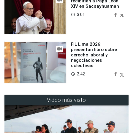
recibirían a Papa León
XIV en Sacsayhuaman
3:01
access_time
FIL Lima 2026:
presentan libro sobre
derecho laboral y
negociaciones
colectivas
2:42
access_time
Video más visto