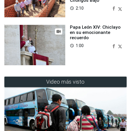
Chongos Bajo
2:10
access_time
Papa León XIV: Chiclayo
en su emocionante
recuerdo
1:00
access_time
Video más visto