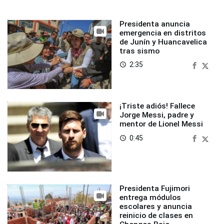
Presidenta anuncia
emergencia en distritos
de Junín y Huancavelica
tras sismo
2:35
access_time
¡Triste adiós! Fallece
Jorge Messi, padre y
mentor de Lionel Messi
0:45
access_time
Presidenta Fujimori
entrega módulos
escolares y anuncia
reinicio de clases en