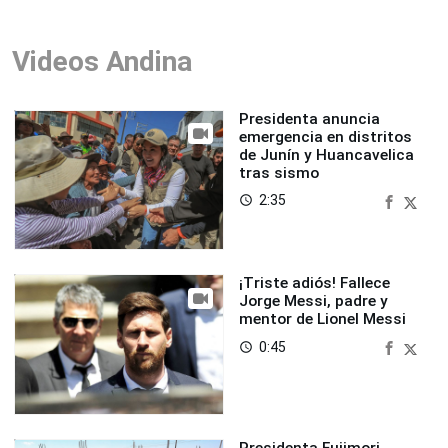
Videos Andina
Presidenta anuncia
emergencia en distritos
de Junín y Huancavelica
tras sismo
2:35
access_time
¡Triste adiós! Fallece
Jorge Messi, padre y
mentor de Lionel Messi
0:45
access_time
Presidenta Fujimori