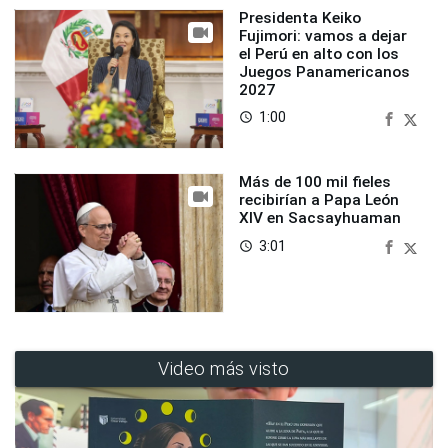
Presidenta Keiko
Fujimori: vamos a dejar
el Perú en alto con los
Juegos Panamericanos
2027
1:00
access_time
Más de 100 mil fieles
recibirían a Papa León
XIV en Sacsayhuaman
3:01
access_time
Video más visto