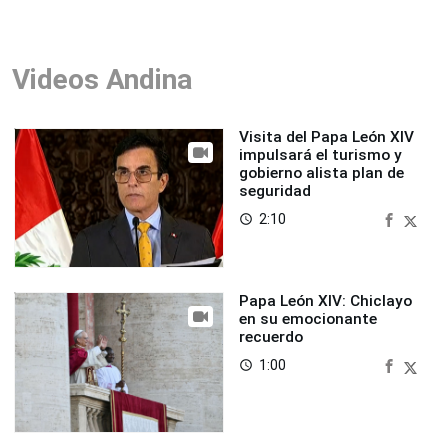
Videos Andina
Visita del Papa León XIV
impulsará el turismo y
gobierno alista plan de
seguridad
2:10
access_time
Papa León XIV: Chiclayo
en su emocionante
recuerdo
1:00
access_time