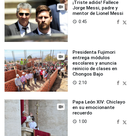
¡Triste adiós! Fallece
Jorge Messi, padre y
mentor de Lionel Messi
0:45
access_time
Presidenta Fujimori
entrega módulos
escolares y anuncia
reinicio de clases en
Chongos Bajo
2:10
access_time
Papa León XIV: Chiclayo
en su emocionante
recuerdo
1:00
access_time