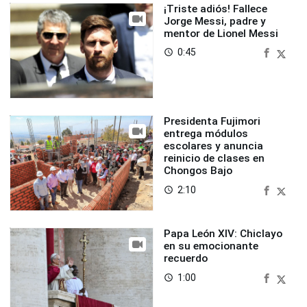
¡Triste adiós! Fallece
Jorge Messi, padre y
mentor de Lionel Messi
0:45
access_time
Presidenta Fujimori
entrega módulos
escolares y anuncia
reinicio de clases en
Chongos Bajo
2:10
access_time
Papa León XIV: Chiclayo
en su emocionante
recuerdo
1:00
access_time