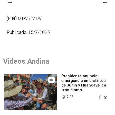
(FIN) MDV / MDV
Publicado: 15/7/2025
Videos Andina
Presidenta anuncia
emergencia en distritos
de Junín y Huancavelica
tras sismo
2:35
access_time