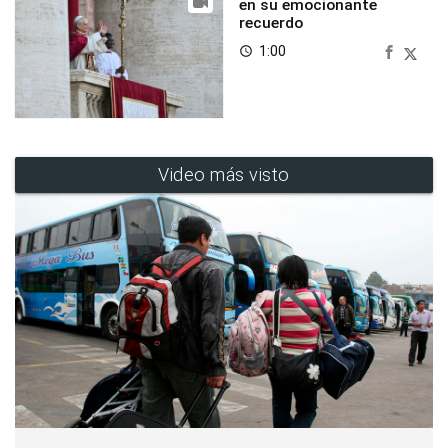
en su emocionante
recuerdo
1:00
access_time
Video más visto