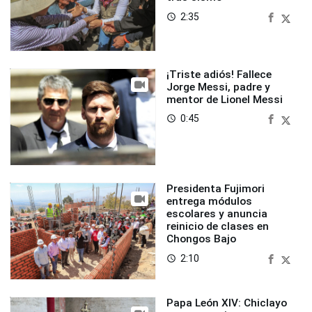
2:35
access_time
¡Triste adiós! Fallece
Jorge Messi, padre y
mentor de Lionel Messi
0:45
access_time
Presidenta Fujimori
entrega módulos
escolares y anuncia
reinicio de clases en
Chongos Bajo
2:10
access_time
Papa León XIV: Chiclayo