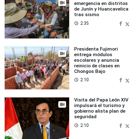
emergencia en distritos
de Junín y Huancavelica
tras sismo
2:35
access_time
Presidenta Fujimori
entrega módulos
escolares y anuncia
reinicio de clases en
Chongos Bajo
2:10
access_time
Visita del Papa León XIV
impulsará el turismo y
gobierno alista plan de
seguridad
2:10
access_time