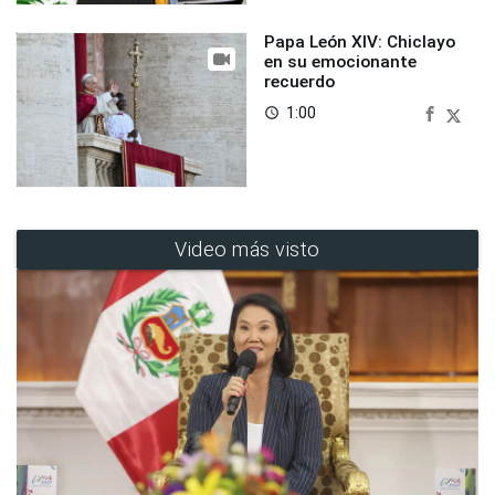
Papa León XIV: Chiclayo
en su emocionante
recuerdo
1:00
access_time
Video más visto