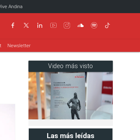
Vive Andina
t
Newsletter
Video más visto
Las más leídas