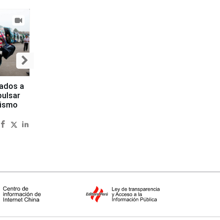
iados a
pulsar
rismo