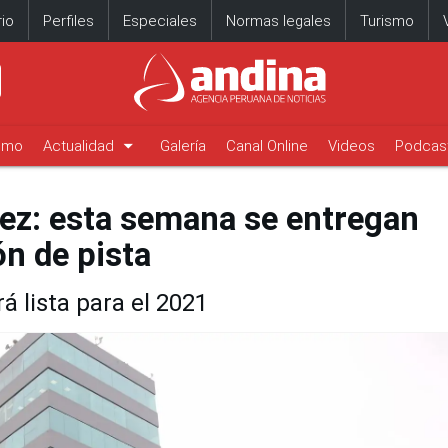
io
Perfiles
Especiales
Normas legales
Turismo
arrow_drop_down
timo
Actualidad
Galería
Canal Online
Videos
Podcas
ez: esta semana se entregan
n de pista
á lista para el 2021