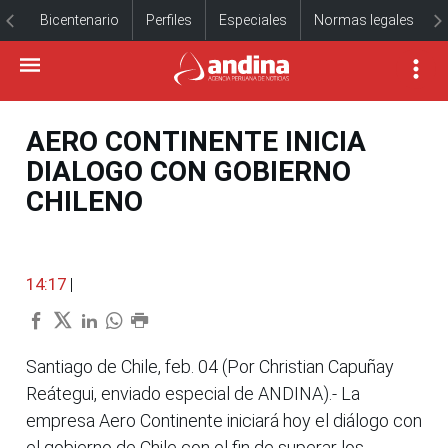
Bicentenario
Perfiles
Especiales
Normas legales
AERO CONTINENTE INICIA
DIALOGO CON GOBIERNO
CHILENO
14:17
|
Santiago de Chile, feb. 04 (Por Christian Capuñay
Reátegui, enviado especial de ANDINA).- La
empresa Aero Continente iniciará hoy el diálogo con
el gobierno de Chile con el fin de superar los