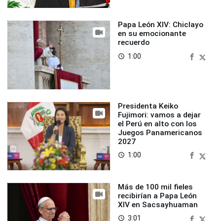
Papa León XIV: Chiclayo
en su emocionante
recuerdo
1:00
access_time
Presidenta Keiko
Fujimori: vamos a dejar
el Perú en alto con los
Juegos Panamericanos
2027
1:00
access_time
Más de 100 mil fieles
recibirían a Papa León
XIV en Sacsayhuaman
3:01
access_time