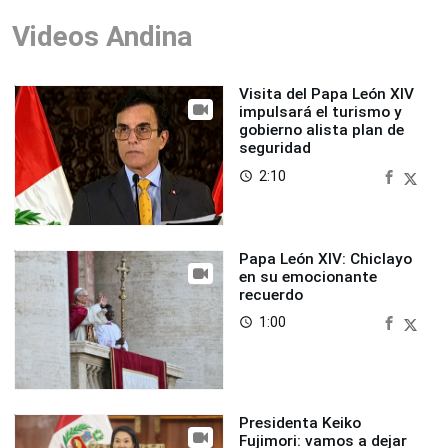
Videos Andina
Visita del Papa León XIV
impulsará el turismo y
gobierno alista plan de
seguridad
2:10
access_time
Papa León XIV: Chiclayo
en su emocionante
recuerdo
1:00
access_time
Presidenta Keiko
Fujimori: vamos a dejar