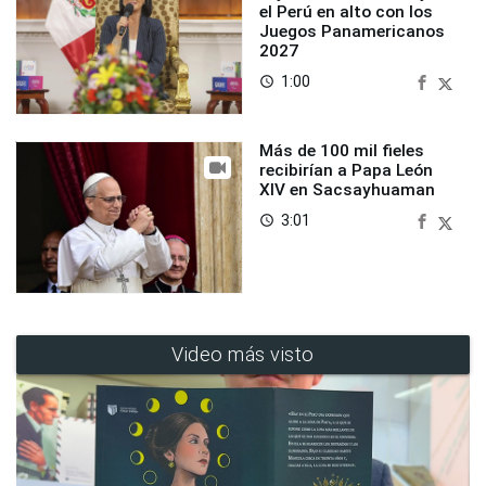
el Perú en alto con los
Juegos Panamericanos
2027
1:00
access_time
Más de 100 mil fieles
recibirían a Papa León
XIV en Sacsayhuaman
3:01
access_time
Video más visto