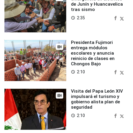
de Junín y Huancavelica
tras sismo
2:35
access_time
Presidenta Fujimori
entrega módulos
escolares y anuncia
reinicio de clases en
Chongos Bajo
2:10
access_time
Visita del Papa León XIV
impulsará el turismo y
gobierno alista plan de
seguridad
2:10
access_time