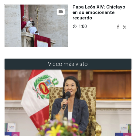
Papa León XIV: Chiclayo
en su emocionante
recuerdo
1:00
access_time
Video más visto