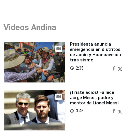
Videos Andina
Presidenta anuncia
emergencia en distritos
de Junín y Huancavelica
tras sismo
2:35
access_time
¡Triste adiós! Fallece
Jorge Messi, padre y
mentor de Lionel Messi
0:45
access_time