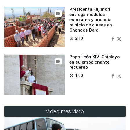
Presidenta Fujimori
entrega módulos
escolares y anuncia
reinicio de clases en
Chongos Bajo
2:10
access_time
Papa León XIV: Chiclayo
en su emocionante
recuerdo
1:00
access_time
Video más visto