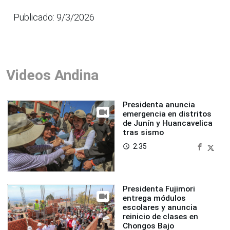
Publicado: 9/3/2026
Videos Andina
Presidenta anuncia
emergencia en distritos
de Junín y Huancavelica
tras sismo
2:35
access_time
Presidenta Fujimori
entrega módulos
escolares y anuncia
reinicio de clases en
Chongos Bajo