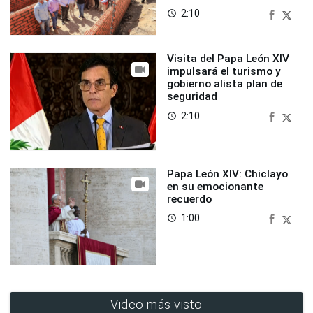
2:10
access_time
Visita del Papa León XIV
impulsará el turismo y
gobierno alista plan de
seguridad
2:10
access_time
Papa León XIV: Chiclayo
en su emocionante
recuerdo
1:00
access_time
Video más visto