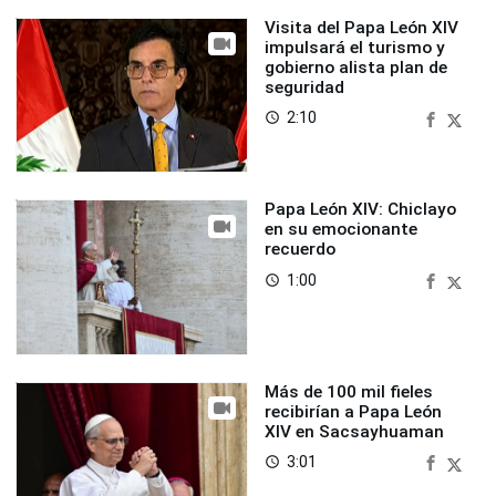
Visita del Papa León XIV
impulsará el turismo y
gobierno alista plan de
seguridad
2:10
access_time
Papa León XIV: Chiclayo
en su emocionante
recuerdo
1:00
access_time
Más de 100 mil fieles
recibirían a Papa León
XIV en Sacsayhuaman
3:01
access_time