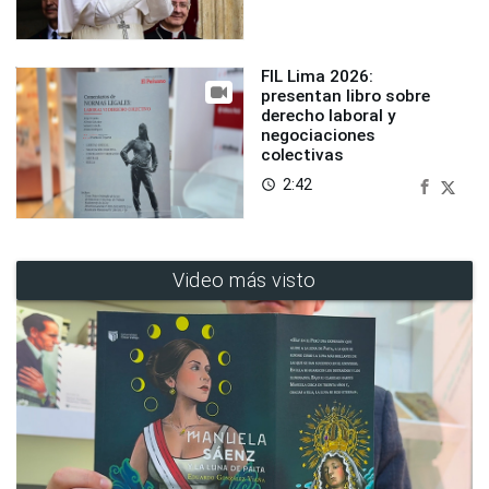
FIL Lima 2026:
presentan libro sobre
derecho laboral y
negociaciones
colectivas
2:42
access_time
Video más visto