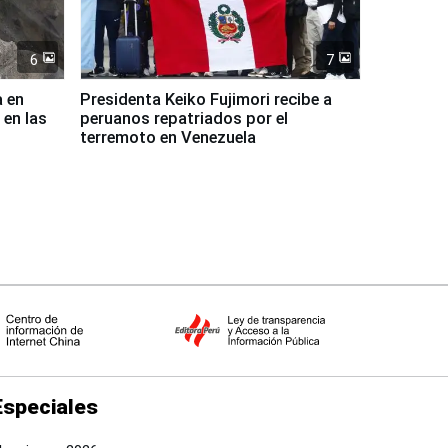
6
7
a en
Presidenta Keiko Fujimori recibe a
 en las
peruanos repatriados por el
terremoto en Venezuela
Especiales