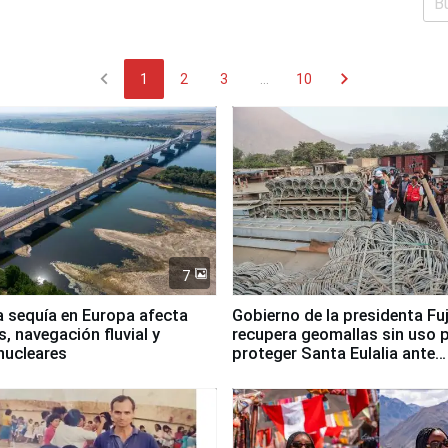
chevron_left
chevron_right
1
2
3
...
10
7
a sequía en Europa afecta
Gobierno de la presidenta Fu
, navegación fluvial y
recupera geomallas sin uso 
nucleares
proteger Santa Eulalia ante
Fenómeno El Niño