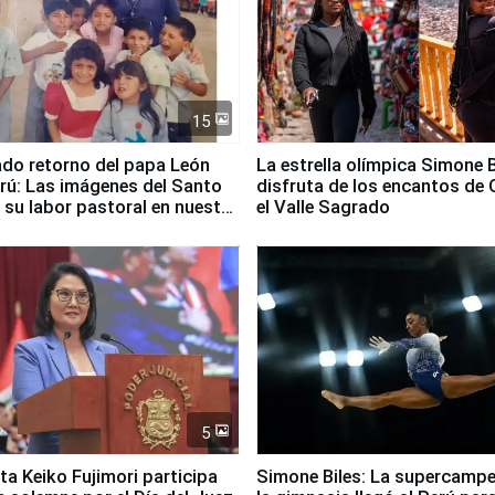
15
ado retorno del papa León
La estrella olímpica Simone B
erú: Las imágenes del Santo
disfruta de los encantos de 
 su labor pastoral en nuestro
el Valle Sagrado
5
ta Keiko Fujimori participa
Simone Biles: La supercamp