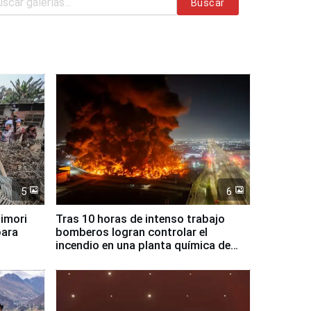
Buscar
5
6
jimori
Tras 10 horas de intenso trabajo
para
bomberos logran controlar el
incendio en una planta química de
Santiago de Chile