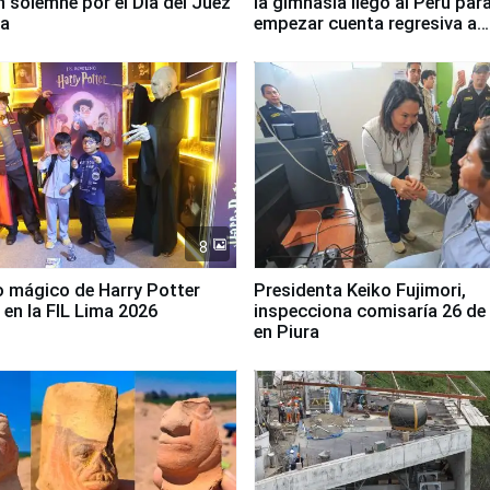
n solemne por el Día del Juez
la gimnasia llegó al Perú par
za
empezar cuenta regresiva a
Panamericanos Lima 2027
8
 mágico de Harry Potter
Presidenta Keiko Fujimori,
 en la FIL Lima 2026
inspecciona comisaría 26 de
en Piura