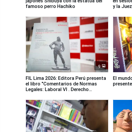
japonés Shibuya con la estatua del
en sesió
famoso perro Hachiko
y la Jue
9
FIL Lima 2026: Editora Perú presenta
El mundo
el libro "Comentarios de Normas
presente
Legales: Laboral Vl . Derecho
Colectivo"