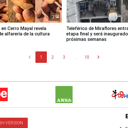
7
 en Cerro Mayal revela
Teleférico de Miraflores entr
de alfarería de la cultura
etapa final y será inaugurado
próximas semanas
chevron_left
chevron_right
1
2
3
...
10
SH VERSION