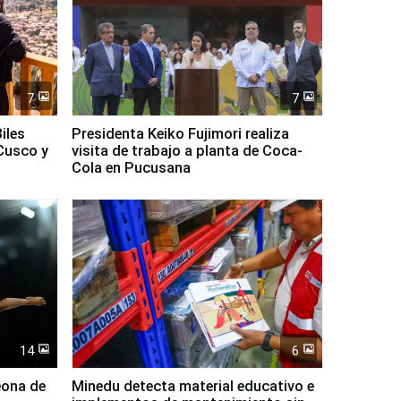
7
7
iles
Presidenta Keiko Fujimori realiza
Cusco y
visita de trabajo a planta de Coca-
Cola en Pucusana
14
6
eona de
Minedu detecta material educativo e