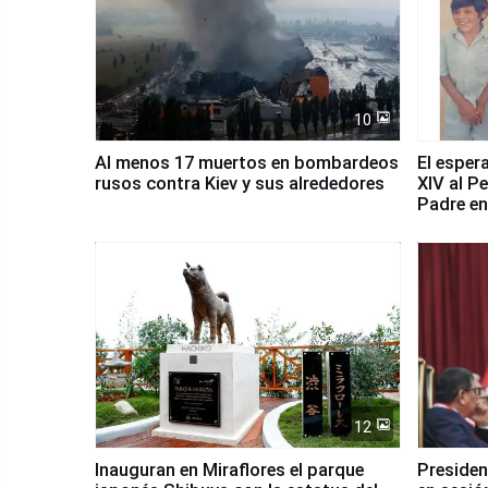
10
Al menos 17 muertos en bombardeos
El esper
rusos contra Kiev y sus alrededores
XIV al P
Padre en
país
12
Inauguran en Miraflores el parque
Presiden