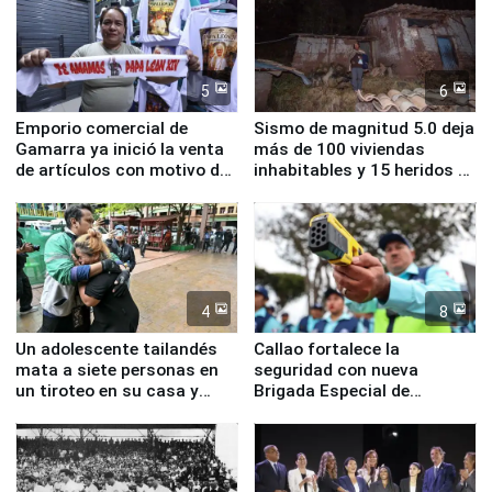
5
6
Emporio comercial de
Sismo de magnitud 5.0 deja
Gamarra ya inició la venta
más de 100 viviendas
de artículos con motivo de
inhabitables y 15 heridos en
la visita del papa León XIV
Junín
4
8
Un adolescente tailandés
Callao fortalece la
mata a siete personas en
seguridad con nueva
un tiroteo en su casa y
Brigada Especial de
escuela
Turismo y moderno
equipamiento para
Serenazgo