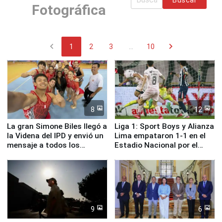
Fotográfica
chevron_left
chevron_right
1
2
3
...
10
8
12
La gran Simone Biles llegó a
Liga 1: Sport Boys y Alianza
la Videna del IPD y envió un
Lima empataron 1-1 en el
mensaje a todos los
Estadio Nacional por el
deportistas del Perú
Torneo Clausura
9
6