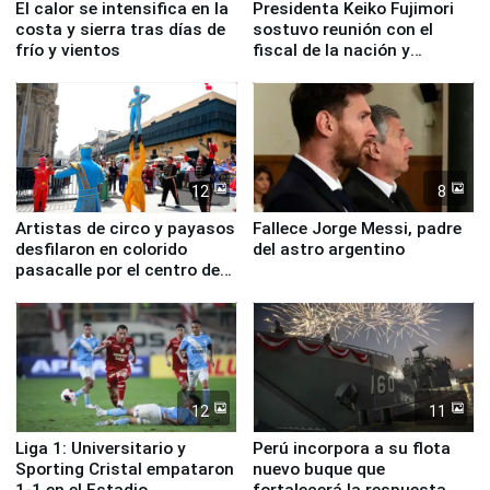
El calor se intensifica en la
Presidenta Keiko Fujimori
costa y sierra tras días de
sostuvo reunión con el
frío y vientos
fiscal de la nación y
ministros de Estado
12
8
Artistas de circo y payasos
Fallece Jorge Messi, padre
desfilaron en colorido
del astro argentino
pasacalle por el centro de
Lima
12
11
Liga 1: Universitario y
Perú incorpora a su flota
Sporting Cristal empataron
nuevo buque que
1-1 en el Estadio
fortalecerá la respuesta