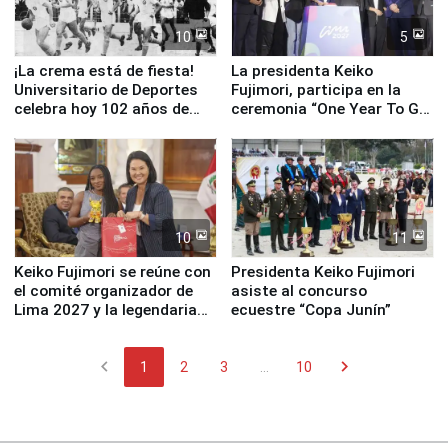
10
5
¡La crema está de fiesta!
La presidenta Keiko
Universitario de Deportes
Fujimori, participa en la
celebra hoy 102 años de
ceremonia “One Year To Go
fundación
de Lima 2027”
10
11
Keiko Fujimori se reúne con
Presidenta Keiko Fujimori
el comité organizador de
asiste al concurso
Lima 2027 y la legendaria
ecuestre “Copa Junín”
Simone Biles
chevron_left
chevron_right
1
2
3
...
10