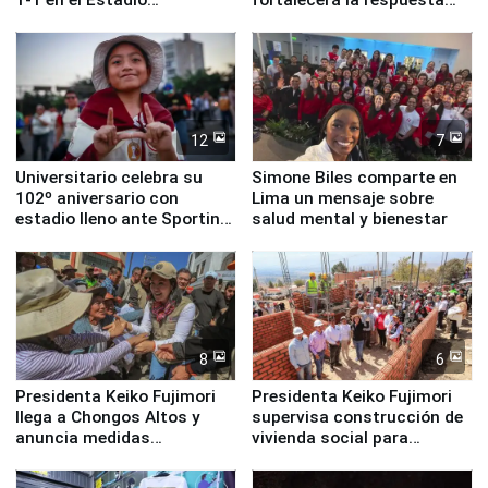
Monumental
ante el fenómeno El Niño
12
7
Universitario celebra su
Simone Biles comparte en
102º aniversario con
Lima un mensaje sobre
estadio lleno ante Sporting
salud mental y bienestar
Cristal
8
6
Presidenta Keiko Fujimori
Presidenta Keiko Fujimori
llega a Chongos Altos y
supervisa construcción de
anuncia medidas
vivienda social para
inmediatas en vivienda,
familias afectadas por
educación, salud y empleo
sismo en Junín