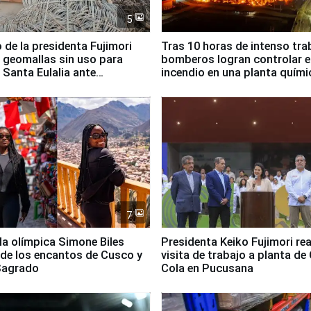
5
 de la presidenta Fujimori
Tras 10 horas de intenso tra
 geomallas sin uso para
bomberos logran controlar e
 Santa Eulalia ante
incendio en una planta quími
o El Niño
Santiago de Chile
7
lla olímpica Simone Biles
Presidenta Keiko Fujimori rea
 de los encantos de Cusco y
visita de trabajo a planta de
 Sagrado
Cola en Pucusana