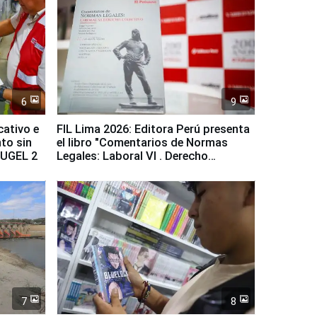
6
9
cativo e
FIL Lima 2026: Editora Perú presenta
to sin
el libro "Comentarios de Normas
a UGEL 2
Legales: Laboral Vl . Derecho
Colectivo"
7
8