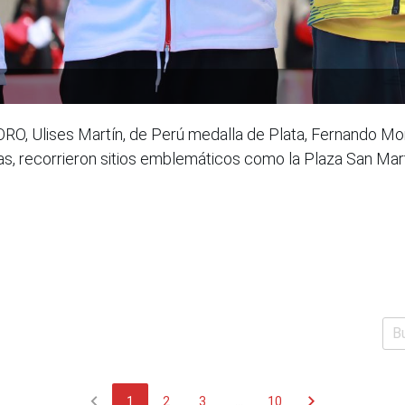
RO, Ulises Martín, de Perú medalla de Plata, Fernando Mo
, recorrieron sitios emblemáticos como la Plaza San Mart
chevron_left
chevron_right
1
2
3
...
10