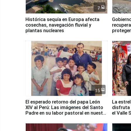
7
Histórica sequía en Europa afecta
Gobierno
cosechas, navegación fluvial y
recupera
plantas nucleares
proteger
Fenómen
15
El esperado retorno del papa León
La estre
XIV al Perú: Las imágenes del Santo
disfruta
Padre en su labor pastoral en nuestro
el Valle
país