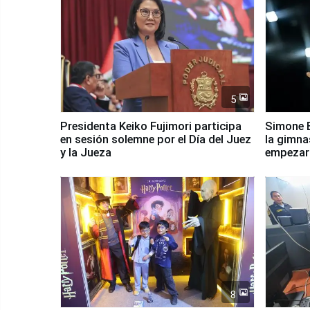
5
Presidenta Keiko Fujimori participa
Simone B
en sesión solemne por el Día del Juez
la gimna
y la Jueza
empezar 
Panamer
8