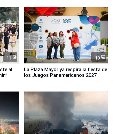
11
10
ste al
La Plaza Mayor ya respira la fiesta de
nín”
los Juegos Panamericanos 2027