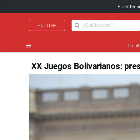
Bicentenar
ENGLISH
menu
Lo úl
XX Juegos Bolivarianos: pres