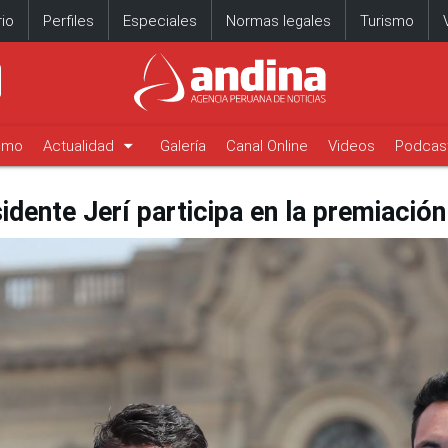
io
Perfiles
Especiales
Normas legales
Turismo
arrow_drop_down
timo
Actualidad
Galería
Canal Online
Videos
Podcas
idente Jerí participa en la premiació