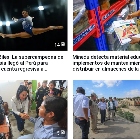
14
iles: La supercampeona de
Minedu detecta material edu
sia llegó al Perú para
implementos de mantenimien
cuenta regresiva a
distribuir en almacenes de l
icanos Lima 2027
5