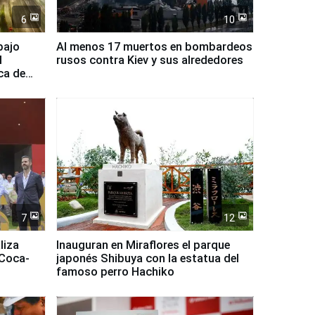
6
10
bajo
Al menos 17 muertos en bombardeos
l
rusos contra Kiev y sus alrededores
ca de
7
12
liza
Inauguran en Miraflores el parque
 Coca-
japonés Shibuya con la estatua del
famoso perro Hachiko