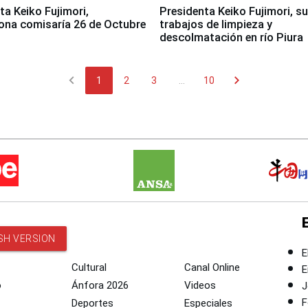
jimori,
Presidenta Keiko Fujimori, s
ona comisaría 26 de Octubre
trabajos de limpieza y
descolmatación en río Piura
chevron_left
chevron_right
1
2
3
...
10
SH VERSION
E
Cultural
Canal Online
E
o
Ánfora 2026
Videos
J
F
Deportes
Especiales