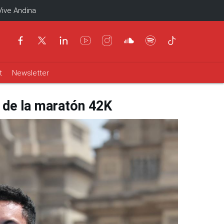
Vive Andina
t
Newsletter
n de la maratón 42K