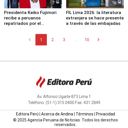
7
16
Presidenta Keiko Fujimori
FIL Lima 2026: la literatura
recibe a peruanos
extranjera se hace presente
repatriados por el
a través de las embajadas
terremoto en Venezuela
chevron_left
chevron_right
1
2
3
...
10
Av. Alfonso Ugarte 873 Lima 1
Teléfono: (51-1) 315 0400 Fax: 431 2849
Editora Perú
|
Acerca de Andina
|
Términos
|
Privacidad
© 2025 Agencia Peruana de Noticias. Todos los derechos
reservados.