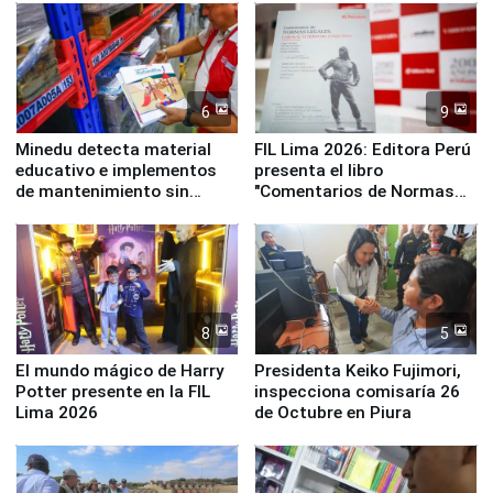
Panamericanos Lima 2027
6
9
Minedu detecta material
FIL Lima 2026: Editora Perú
educativo e implementos
presenta el libro
de mantenimiento sin
"Comentarios de Normas
distribuir en almacenes de
Legales: Laboral Vl .
la UGEL 2
Derecho Colectivo"
8
5
El mundo mágico de Harry
Presidenta Keiko Fujimori,
Potter presente en la FIL
inspecciona comisaría 26
Lima 2026
de Octubre en Piura