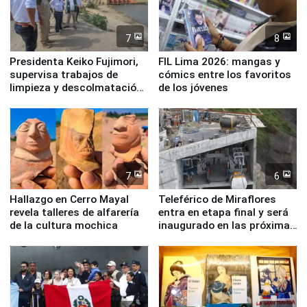
7
8
Presidenta Keiko Fujimori,
FIL Lima 2026: mangas y
supervisa trabajos de
cómics entre los favoritos
limpieza y descolmatación
de los jóvenes
en río Piura
7
6
Hallazgo en Cerro Mayal
Teleférico de Miraflores
revela talleres de alfarería
entra en etapa final y será
de la cultura mochica
inaugurado en las próximas
semanas