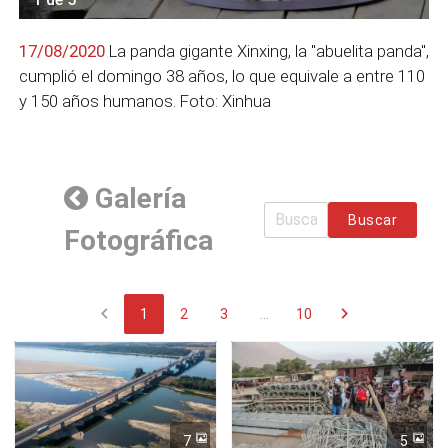
17/08/2020
La panda gigante Xinxing, la "abuelita panda",
cumplió el domingo 38 años, lo que equivale a entre 110
y 150 años humanos. Foto: Xinhua
Galería
Buscar
Fotográfica
chevron_left
chevron_right
1
2
3
...
10
7
5