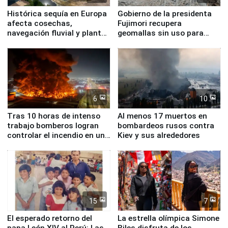
Histórica sequía en Europa
Gobierno de la presidenta
afecta cosechas,
Fujimori recupera
navegación fluvial y plantas
geomallas sin uso para
nucleares
proteger Santa Eulalia ante
Fenómeno El Niño
6
10
Tras 10 horas de intenso
Al menos 17 muertos en
trabajo bomberos logran
bombardeos rusos contra
controlar el incendio en una
Kiev y sus alrededores
planta química de Santiago
de Chile
15
7
El esperado retorno del
La estrella olímpica Simone
papa León XIV al Perú: Las
Biles disfruta de los