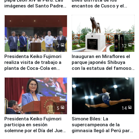
imágenes del Santo Padre
encantos de Cusco y el
en su labor pastoral en
Valle Sagrado
nuestro país
7
12
Presidenta Keiko Fujimori
Inauguran en Miraflores el
realiza visita de trabajo a
parque japonés Shibuya
planta de Coca-Cola en
con la estatua del famoso
Pucusana
perro Hachiko
5
14
Presidenta Keiko Fujimori
Simone Biles: La
participa en sesión
supercampeona de la
solemne por el Día del Juez
gimnasia llegó al Perú para
y la Jueza
empezar cuenta regresiva a