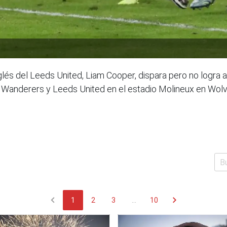
és del Leeds United, Liam Cooper, dispara pero no logra an
anderers y Leeds United en el estadio Molineux en Wolve
chevron_left
chevron_right
1
2
3
...
10