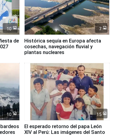
10
7
fiesta de
Histórica sequía en Europa afecta
2027
cosechas, navegación fluvial y
plantas nucleares
10
15
mbardeos
El esperado retorno del papa León
dedores
XIV al Perú: Las imágenes del Santo