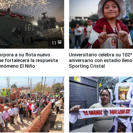
11
orpora a su flota nuevo
Universitario celebra su 102º
e fortalecerá la respuesta
aniversario con estadio lleno
fenómeno El Niño
Sporting Cristal
6