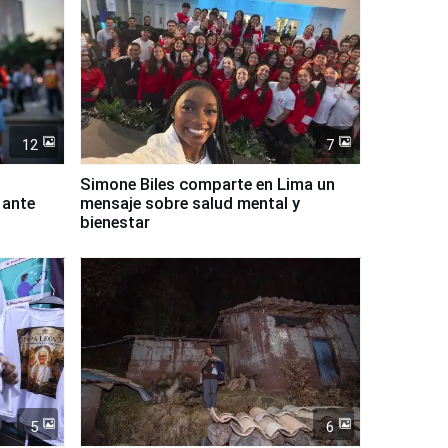
12
7
Simone Biles comparte en Lima un
 ante
mensaje sobre salud mental y
bienestar
5
6