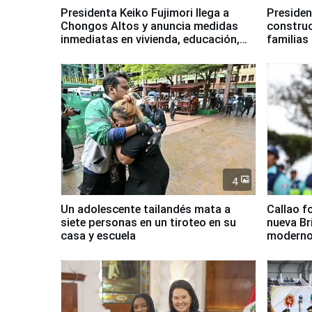
Presidenta Keiko Fujimori llega a
Presiden
Chongos Altos y anuncia medidas
construc
inmediatas en vivienda, educación,
familias
salud y empleo
Junín
4
Un adolescente tailandés mata a
Callao f
siete personas en un tiroteo en su
nueva Br
casa y escuela
moderno
Serenaz