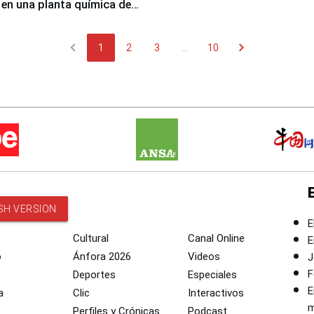
 en una planta química de
 de Chile
chevron_left
chevron_right
1
2
3
...
10
SH VERSION
E
Cultural
Canal Online
E
o
Ánfora 2026
Videos
J
F
Deportes
Especiales
E
a
Clic
Interactivos
m
Perfiles y Crónicas
Podcast