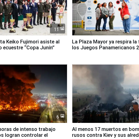
11
ta Keiko Fujimori asiste al
La Plaza Mayor ya respira la 
 ecuestre “Copa Junín”
los Juegos Panamericanos 
6
horas de intenso trabajo
Al menos 17 muertos en bo
 logran controlar el
rusos contra Kiev y sus alre