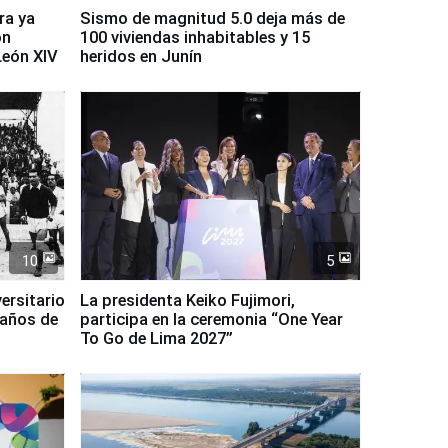
ra ya
Sismo de magnitud 5.0 deja más de
on
100 viviendas inhabitables y 15
León XIV
heridos en Junín
10
5
ersitario
La presidenta Keiko Fujimori,
 años de
participa en la ceremonia “One Year
To Go de Lima 2027”