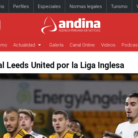
io
Perfiles
Especiales
Normas legales
Turismo
arrow_drop_down
timo
Actualidad
Galería
Canal Online
Videos
Podcas
 Leeds United por la Liga Inglesa