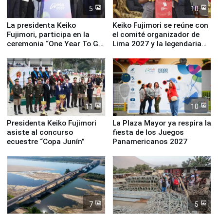
5
10
La presidenta Keiko
Keiko Fujimori se reúne con
Fujimori, participa en la
el comité organizador de
ceremonia “One Year To Go
Lima 2027 y la legendaria
de Lima 2027”
Simone Biles
11
10
Presidenta Keiko Fujimori
La Plaza Mayor ya respira la
asiste al concurso
fiesta de los Juegos
ecuestre “Copa Junín”
Panamericanos 2027
7
5