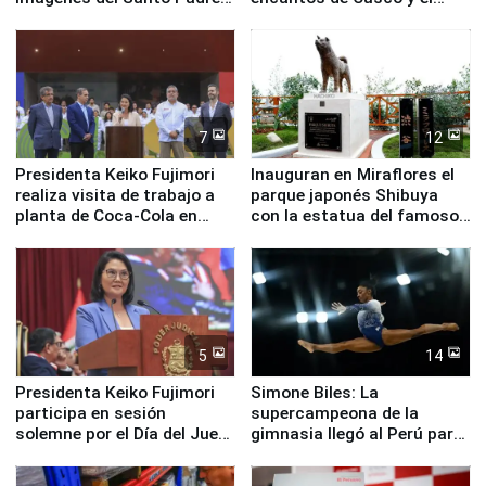
en su labor pastoral en
Valle Sagrado
nuestro país
7
12
Presidenta Keiko Fujimori
Inauguran en Miraflores el
realiza visita de trabajo a
parque japonés Shibuya
planta de Coca-Cola en
con la estatua del famoso
Pucusana
perro Hachiko
5
14
Presidenta Keiko Fujimori
Simone Biles: La
participa en sesión
supercampeona de la
solemne por el Día del Juez
gimnasia llegó al Perú para
y la Jueza
empezar cuenta regresiva a
Panamericanos Lima 2027