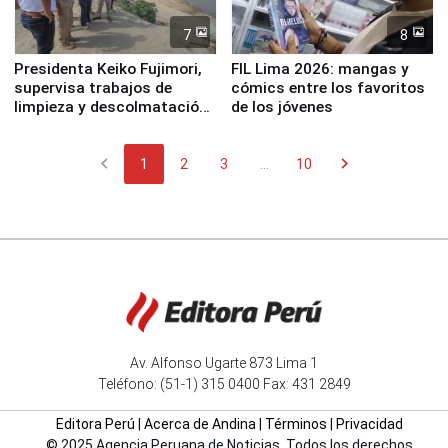
7
8
Presidenta Keiko Fujimori,
FIL Lima 2026: mangas y
supervisa trabajos de
cómics entre los favoritos
limpieza y descolmatación
de los jóvenes
en río Piura
chevron_left
chevron_right
1
2
3
...
10
Av. Alfonso Ugarte 873 Lima 1
Teléfono: (51-1) 315 0400 Fax: 431 2849
Editora Perú
|
Acerca de Andina
|
Términos
|
Privacidad
© 2025 Agencia Peruana de Noticias. Todos los derechos