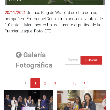
20/11/2021
Joshua King de Watford celebra con su
compañero Emmanuel Dennis tras anotar la ventaja de
1-0 ante el Manchester United durante el partido de la
Premier League. Foto: EFE
Galería
Buscar
Fotográfica
chevron_left
chevron_right
1
2
3
...
10