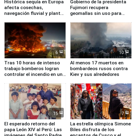
Histórica sequía en Europa
Gobierno de la presidenta
afecta cosechas,
Fujimori recupera
navegación fluvial y plantas
geomallas sin uso para
nucleares
proteger Santa Eulalia ante
Fenómeno El Niño
6
10
Tras 10 horas de intenso
Al menos 17 muertos en
trabajo bomberos logran
bombardeos rusos contra
controlar el incendio en una
Kiev y sus alrededores
planta química de Santiago
de Chile
15
7
El esperado retorno del
La estrella olímpica Simone
papa León XIV al Perú: Las
Biles disfruta de los
imágenes del Santo Padre
encantos de Cusco y el