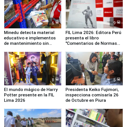
6
9
Minedu detecta material
FIL Lima 2026: Editora Perú
educativo e implementos
presenta el libro
de mantenimiento sin
"Comentarios de Normas
distribuir en almacenes de
Legales: Laboral Vl .
la UGEL 2
Derecho Colectivo"
8
5
El mundo mágico de Harry
Presidenta Keiko Fujimori,
Potter presente en la FIL
inspecciona comisaría 26
Lima 2026
de Octubre en Piura