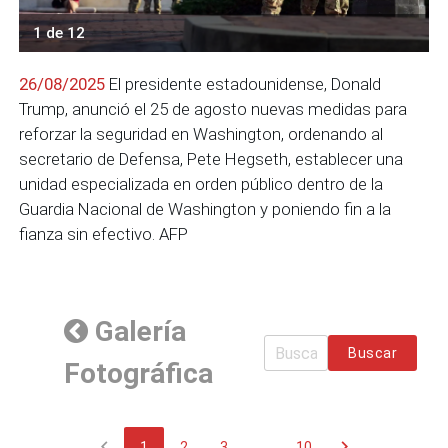
1 de 12
26/08/2025
El presidente estadounidense, Donald
Trump, anunció el 25 de agosto nuevas medidas para
reforzar la seguridad en Washington, ordenando al
secretario de Defensa, Pete Hegseth, establecer una
unidad especializada en orden público dentro de la
Guardia Nacional de Washington y poniendo fin a la
fianza sin efectivo. AFP
Galería
Buscar
Fotográfica
chevron_left
chevron_right
1
2
3
...
10