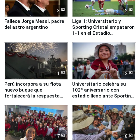
8
12
Fallece Jorge Messi, padre
Liga 1: Universitario y
del astro argentino
Sporting Cristal empataron
1-1 en el Estadio
Monumental
11
12
Perú incorpora a su flota
Universitario celebra su
nuevo buque que
102º aniversario con
fortalecerá la respuesta
estadio lleno ante Sporting
ante el fenómeno El Niño
Cristal
7
8