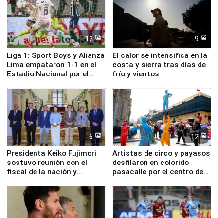
12
9
Liga 1: Sport Boys y Alianza
El calor se intensifica en la
Lima empataron 1-1 en el
costa y sierra tras días de
Estadio Nacional por el
frío y vientos
Torneo Clausura
6
12
Presidenta Keiko Fujimori
Artistas de circo y payasos
sostuvo reunión con el
desfilaron en colorido
fiscal de la nación y
pasacalle por el centro de
ministros de Estado
Lima