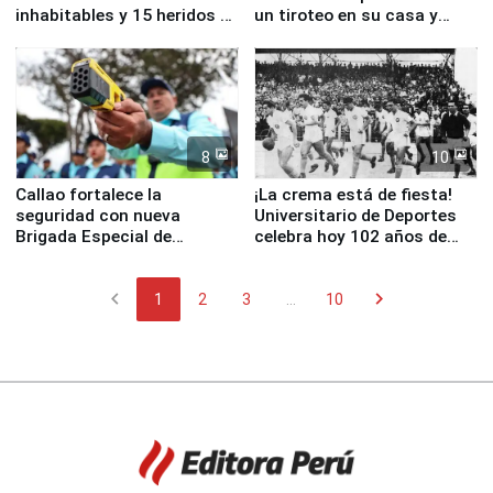
inhabitables y 15 heridos en
un tiroteo en su casa y
Junín
escuela
8
10
Callao fortalece la
¡La crema está de fiesta!
seguridad con nueva
Universitario de Deportes
Brigada Especial de
celebra hoy 102 años de
Turismo y moderno
fundación
equipamiento para
chevron_left
chevron_right
Serenazgo
1
2
3
...
10