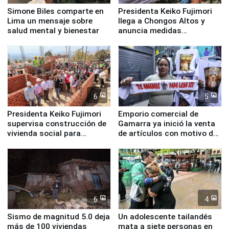
Simone Biles comparte en
Presidenta Keiko Fujimori
Lima un mensaje sobre
llega a Chongos Altos y
salud mental y bienestar
anuncia medidas
inmediatas en vivienda,
educación, salud y empleo
6
5
Presidenta Keiko Fujimori
Emporio comercial de
supervisa construcción de
Gamarra ya inició la venta
vivienda social para
de artículos con motivo de
familias afectadas por
la visita del papa León XIV
sismo en Junín
6
4
Sismo de magnitud 5.0 deja
Un adolescente tailandés
más de 100 viviendas
mata a siete personas en