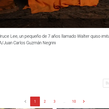
 Bruce Lee, un pequeño de 7 años llamado Walter quiso imi
NA/Juan Carlos Guzmán Negrini
chevron_left
chevron_right
1
2
3
...
10