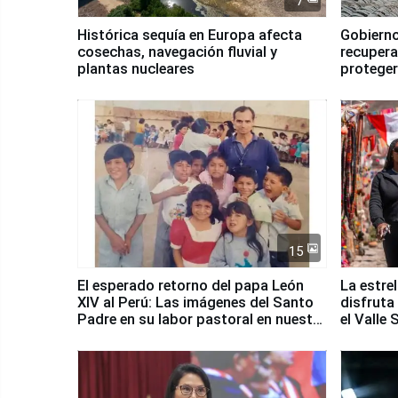
7
Histórica sequía en Europa afecta
Gobierno
cosechas, navegación fluvial y
recupera
plantas nucleares
proteger
Fenómen
15
El esperado retorno del papa León
La estre
XIV al Perú: Las imágenes del Santo
disfruta
Padre en su labor pastoral en nuestro
el Valle
país