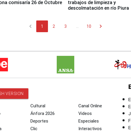
ona comisaría 26 de Octubre
trabajos de limpieza y
descolmatación en río Piura
chevron_left
chevron_right
1
2
3
...
10
SH VERSION
E
Cultural
Canal Online
E
o
Ánfora 2026
Videos
J
F
Deportes
Especiales
E
a
Clic
Interactivos