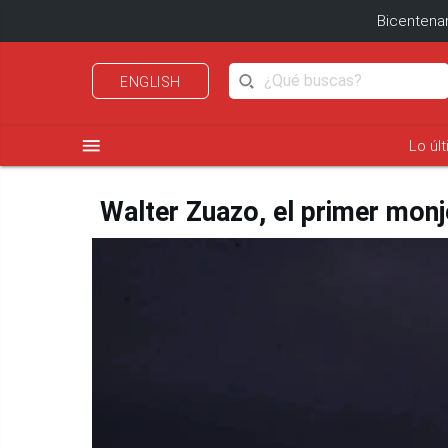
Bicentenar
ENGLISH
menu
Lo úl
Walter Zuazo, el primer monj