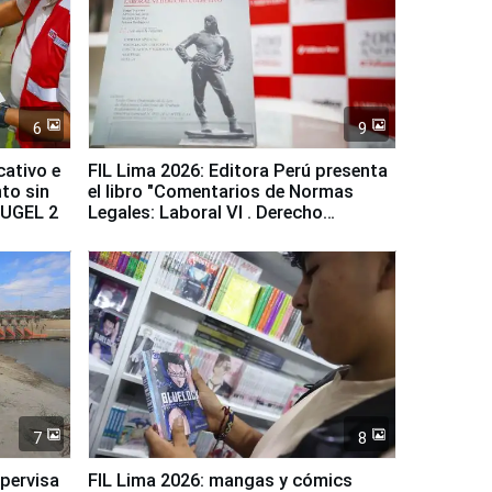
6
9
cativo e
FIL Lima 2026: Editora Perú presenta
to sin
el libro "Comentarios de Normas
a UGEL 2
Legales: Laboral Vl . Derecho
Colectivo"
7
8
upervisa
FIL Lima 2026: mangas y cómics