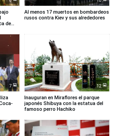
6
10
bajo
Al menos 17 muertos en bombardeos
l
rusos contra Kiev y sus alrededores
ca de
7
12
liza
Inauguran en Miraflores el parque
 Coca-
japonés Shibuya con la estatua del
famoso perro Hachiko