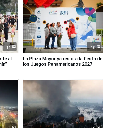
11
10
ste al
La Plaza Mayor ya respira la fiesta de
nín”
los Juegos Panamericanos 2027