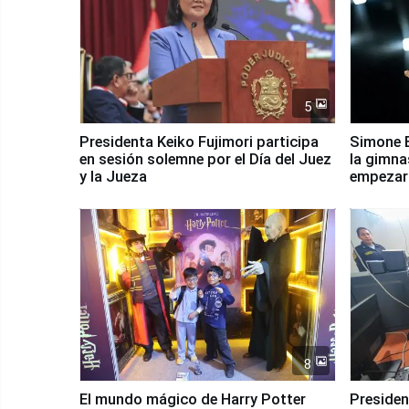
5
Presidenta Keiko Fujimori participa
Simone B
en sesión solemne por el Día del Juez
la gimna
y la Jueza
empezar 
Panamer
8
El mundo mágico de Harry Potter
Presidenta Keiko Fu