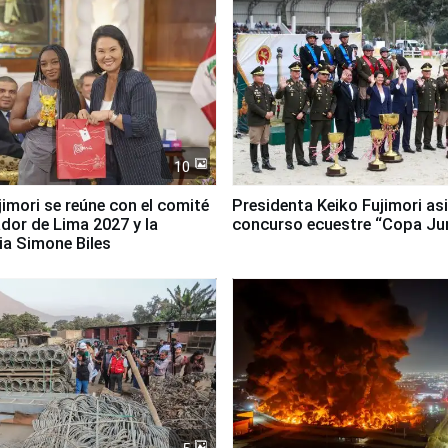
10
jimori se reúne con el comité
Presidenta Keiko Fujimori asi
dor de Lima 2027 y la
concurso ecuestre “Copa Ju
ia Simone Biles