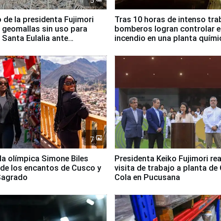
5
 de la presidenta Fujimori
Tras 10 horas de intenso tra
 geomallas sin uso para
bomberos logran controlar e
 Santa Eulalia ante
incendio en una planta quími
o El Niño
Santiago de Chile
7
lla olímpica Simone Biles
Presidenta Keiko Fujimori rea
 de los encantos de Cusco y
visita de trabajo a planta de
 Sagrado
Cola en Pucusana