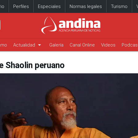
io
Perfiles
Especiales
Normas legales
Turismo
arrow_drop_down
timo
Actualidad
Galería
Canal Online
Videos
Podcas
e Shaolin peruano