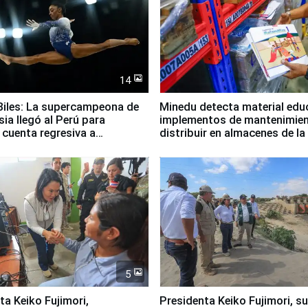
14
iles: La supercampeona de
Minedu detecta material edu
sia llegó al Perú para
implementos de mantenimien
cuenta regresiva a
distribuir en almacenes de l
icanos Lima 2027
5
jimori,
Presidenta Keiko Fujimori, s