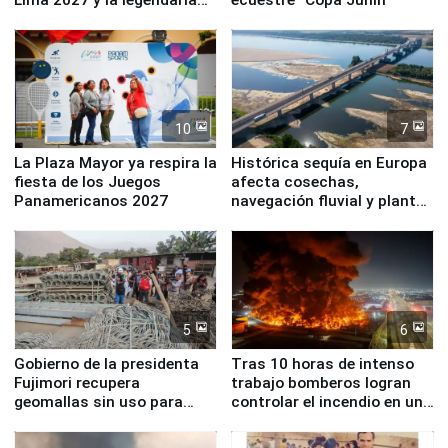
Simone Biles
10
7
La Plaza Mayor ya respira la
Histórica sequía en Europa
fiesta de los Juegos
afecta cosechas,
Panamericanos 2027
navegación fluvial y plantas
nucleares
5
6
Gobierno de la presidenta
Tras 10 horas de intenso
Fujimori recupera
trabajo bomberos logran
geomallas sin uso para
controlar el incendio en una
proteger Santa Eulalia ante
planta química de Santiago
Fenómeno El Niño
de Chile