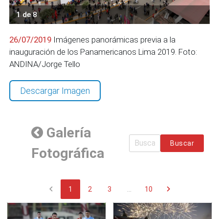
1 de 8
26/07/2019
Imágenes panorámicas previa a la
inauguración de los Panamericanos Lima 2019. Foto:
ANDINA/Jorge Tello
Descargar Imagen
Galería
Buscar
Fotográfica
chevron_left
chevron_right
1
2
3
...
10