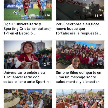
12
11
Liga 1: Universitario y
Perú incorpora a su flota
Sporting Cristal empataron
nuevo buque que
1-1 en el Estadio
fortalecerá la respuesta
Monumental
ante el fenómeno El Niño
12
7
Universitario celebra su
Simone Biles comparte en
102º aniversario con
Lima un mensaje sobre
estadio lleno ante Sporting
salud mental y bienestar
Cristal