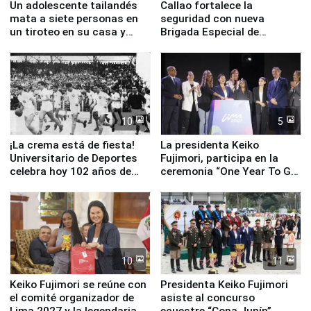
Un adolescente tailandés
Callao fortalece la
mata a siete personas en
seguridad con nueva
un tiroteo en su casa y
Brigada Especial de
escuela
Turismo y moderno
equipamiento para
Serenazgo
10
5
¡La crema está de fiesta!
La presidenta Keiko
Universitario de Deportes
Fujimori, participa en la
celebra hoy 102 años de
ceremonia “One Year To Go
fundación
de Lima 2027”
10
11
Keiko Fujimori se reúne con
Presidenta Keiko Fujimori
el comité organizador de
asiste al concurso
Lima 2027 y la legendaria
ecuestre “Copa Junín”