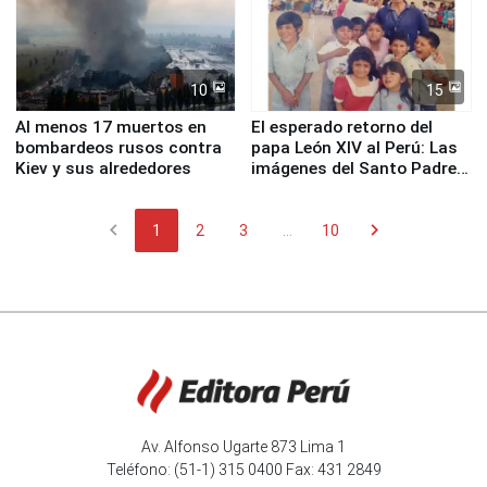
10
15
Al menos 17 muertos en
El esperado retorno del
bombardeos rusos contra
papa León XIV al Perú: Las
Kiev y sus alrededores
imágenes del Santo Padre
en su labor pastoral en
nuestro país
chevron_left
chevron_right
1
2
3
...
10
Av. Alfonso Ugarte 873 Lima 1
Teléfono: (51-1) 315 0400 Fax: 431 2849