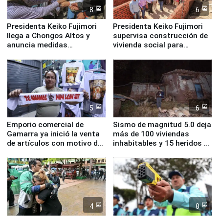
8
6
Presidenta Keiko Fujimori
Presidenta Keiko Fujimori
llega a Chongos Altos y
supervisa construcción de
anuncia medidas
vivienda social para
inmediatas en vivienda,
familias afectadas por
educación, salud y empleo
sismo en Junín
5
6
Emporio comercial de
Sismo de magnitud 5.0 deja
Gamarra ya inició la venta
más de 100 viviendas
de artículos con motivo de
inhabitables y 15 heridos en
la visita del papa León XIV
Junín
4
8