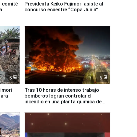
l comité
Presidenta Keiko Fujimori asiste al
a
concurso ecuestre “Copa Junín”
5
6
jimori
Tras 10 horas de intenso trabajo
para
bomberos logran controlar el
incendio en una planta química de
Santiago de Chile