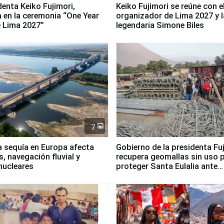
denta Keiko Fujimori,
Keiko Fujimori se reúne con e
a en la ceremonia “One Year
organizador de Lima 2027 y l
 Lima 2027”
legendaria Simone Biles
7
a sequía en Europa afecta
Gobierno de la presidenta Fu
, navegación fluvial y
recupera geomallas sin uso 
nucleares
proteger Santa Eulalia ante
Fenómeno El Niño