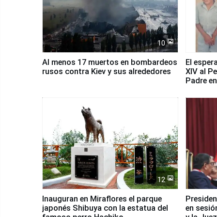
10
Al menos 17 muertos en bombardeos
El esper
rusos contra Kiev y sus alrededores
XIV al P
Padre en
país
12
Inauguran en Miraflores el parque
Presiden
japonés Shibuya con la estatua del
en sesió