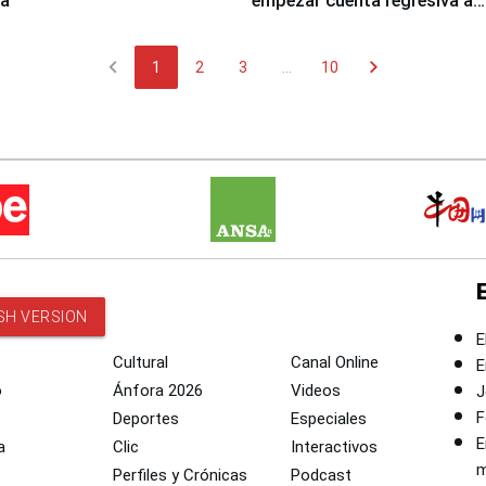
za
empezar cuenta regresiva a
Panamericanos Lima 2027
chevron_left
chevron_right
1
2
3
...
10
SH VERSION
E
Cultural
Canal Online
E
o
Ánfora 2026
Videos
J
F
Deportes
Especiales
E
a
Clic
Interactivos
m
Perfiles y Crónicas
Podcast