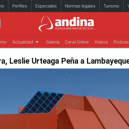
io
Perfiles
Especiales
Normas legales
Turismo
arrow_drop_down
timo
Actualidad
Galería
Canal Online
Videos
Podcas
tura, Leslie Urteaga Peña a Lambayeque