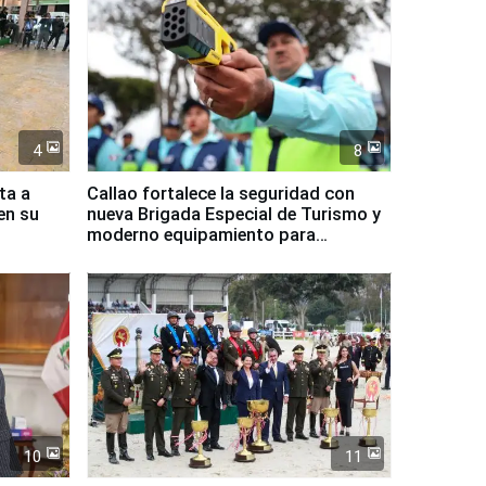
4
8
ta a
Callao fortalece la seguridad con
en su
nueva Brigada Especial de Turismo y
moderno equipamiento para
Serenazgo
10
11