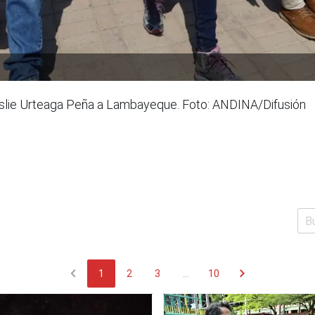
 Leslie Urteaga Peña a Lambayeque. Foto: ANDINA/Difusión
chevron_left
chevron_right
1
2
3
...
10