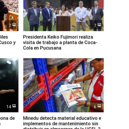
7
7
iles
Presidenta Keiko Fujimori realiza
Cusco y
visita de trabajo a planta de Coca-
Cola en Pucusana
14
6
eona de
Minedu detecta material educativo e
a
implementos de mantenimiento sin