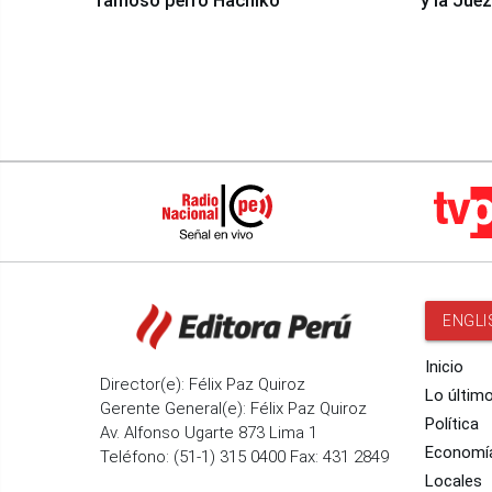
famoso perro Hachiko
y la Jue
ENGLI
Inicio
Director(e): Félix Paz Quiroz
Lo últim
Gerente General(e): Félix Paz Quiroz
Política
Av. Alfonso Ugarte 873 Lima 1
Economí
Teléfono: (51-1) 315 0400 Fax: 431 2849
Locales