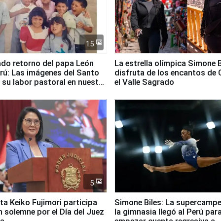
15
ado retorno del papa León
La estrella olímpica Simone B
erú: Las imágenes del Santo
disfruta de los encantos de 
 su labor pastoral en nuestro
el Valle Sagrado
5
ta Keiko Fujimori participa
Simone Biles: La supercamp
n solemne por el Día del Juez
la gimnasia llegó al Perú par