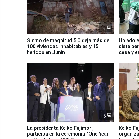
6
Sismo de magnitud 5.0 deja más de
Un adole
100 viviendas inhabitables y 15
siete pe
heridos en Junín
casa y e
5
La presidenta Keiko Fujimori,
Keiko Fu
participa en la ceremonia “One Year
organiza