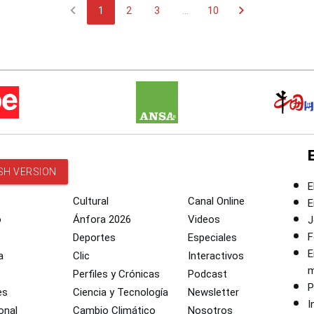
chevron_left
chevron_right
1
2
3
...
10
SH VERSION
E
Cultural
Canal Online
E
o
Ánfora 2026
Videos
J
F
Deportes
Especiales
E
a
Clic
Interactivos
m
Perfiles y Crónicas
Podcast
P
es
Ciencia y Tecnología
Newsletter
I
onal
Cambio Climático
Nosotros