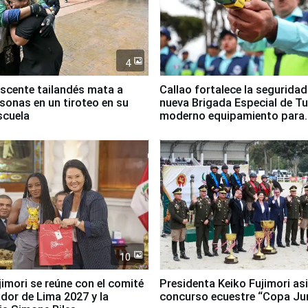
4
scente tailandés mata a
Callao fortalece la segurida
rsonas en un tiroteo en su
nueva Brigada Especial de T
scuela
moderno equipamiento para
Serenazgo
10
jimori se reúne con el comité
Presidenta Keiko Fujimori asi
dor de Lima 2027 y la
concurso ecuestre “Copa Ju