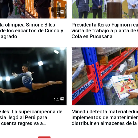
7
lla olímpica Simone Biles
Presidenta Keiko Fujimori rea
 de los encantos de Cusco y
visita de trabajo a planta de
 Sagrado
Cola en Pucusana
14
iles: La supercampeona de
Minedu detecta material edu
sia llegó al Perú para
implementos de mantenimien
cuenta regresiva a
distribuir en almacenes de l
icanos Lima 2027