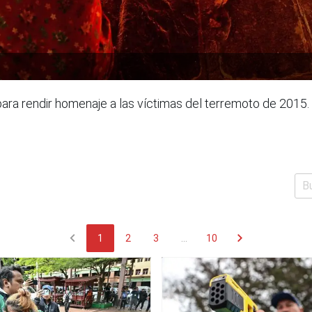
 para rendir homenaje a las víctimas del terremoto de 2015.
chevron_left
chevron_right
1
2
3
...
10