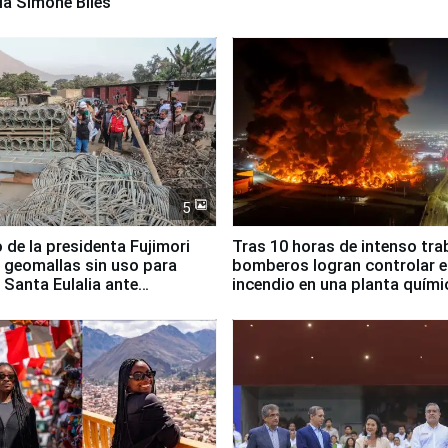
ia Simone Biles
5
 de la presidenta Fujimori
Tras 10 horas de intenso tra
 geomallas sin uso para
bomberos logran controlar e
 Santa Eulalia ante
incendio en una planta quími
o El Niño
Santiago de Chile