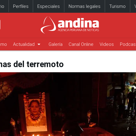
io
Perfiles
Especiales
Normas legales
Turismo
arrow_drop_down
timo
Actualidad
Galería
Canal Online
Videos
Podcas
imas del terremoto