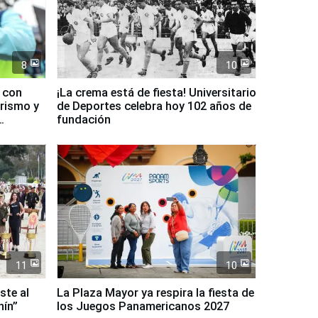
8
10
d con
¡La crema está de fiesta! Universitario
urismo y
de Deportes celebra hoy 102 años de
fundación
11
10
ste al
La Plaza Mayor ya respira la fiesta de
nín”
los Juegos Panamericanos 2027