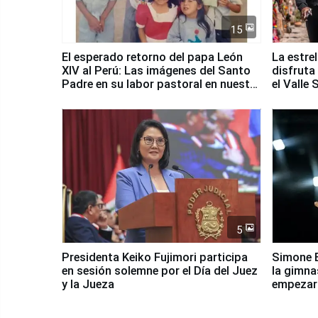
15
El esperado retorno del papa León
La estre
XIV al Perú: Las imágenes del Santo
disfruta
Padre en su labor pastoral en nuestro
el Valle
país
5
Presidenta Keiko Fujimori participa
Simone B
en sesión solemne por el Día del Juez
la gimna
y la Jueza
empezar 
Panamer