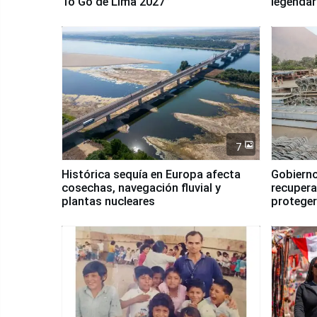
To Go de Lima 2027”
legendar
7
Histórica sequía en Europa afecta
Gobierno
cosechas, navegación fluvial y
recupera
plantas nucleares
proteger
Fenómen