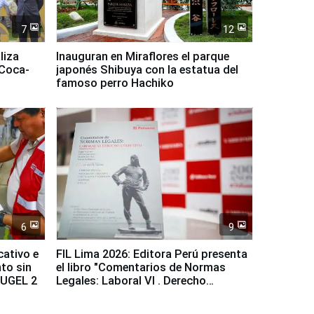
7
12
liza
Inauguran en Miraflores el parque
 Coca-
japonés Shibuya con la estatua del
famoso perro Hachiko
6
9
cativo e
FIL Lima 2026: Editora Perú presenta
to sin
el libro "Comentarios de Normas
a UGEL 2
Legales: Laboral Vl . Derecho
Colectivo"