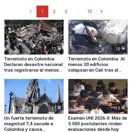
chevron_left
chevron_right
1
2
3
...
10
12
10
Terremoto en Colombia:
Terremoto en Colombia: Al
Declaran desastre nacional
menos 20 edificios
tras registrarse al menos
colapsan en Cali tras el
111 fallecidos
sismo de magnitud 7,4
17
15
Un fuerte terremoto de
Examen UNI 2026-II: Más de
magnitud 7,4 sacude a
5.500 postulantes rinden
Colombia y causa
evaluaciones desde hoy