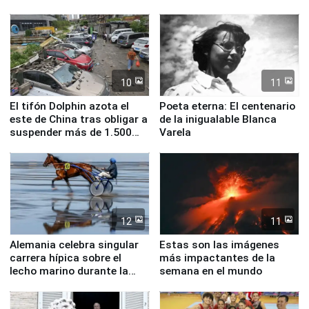
evacuaciones en Bogotá
10
11
El tifón Dolphin azota el
Poeta eterna: El centenario
este de China tras obligar a
de la inigualable Blanca
suspender más de 1.500
Varela
vuelos
12
11
Alemania celebra singular
Estas son las imágenes
carrera hípica sobre el
más impactantes de la
lecho marino durante la
semana en el mundo
marea baja