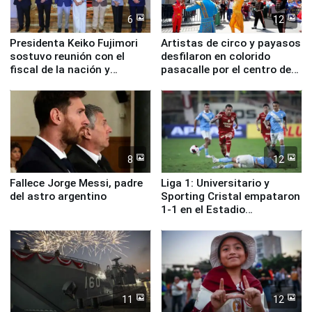
6
12
Presidenta Keiko Fujimori
Artistas de circo y payasos
sostuvo reunión con el
desfilaron en colorido
fiscal de la nación y
pasacalle por el centro de
ministros de Estado
Lima
8
12
Fallece Jorge Messi, padre
Liga 1: Universitario y
del astro argentino
Sporting Cristal empataron
1-1 en el Estadio
Monumental
11
12