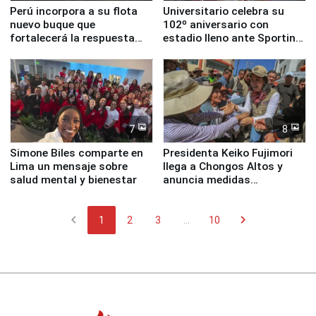
Perú incorpora a su flota
Universitario celebra su
nuevo buque que
102º aniversario con
fortalecerá la respuesta
estadio lleno ante Sporting
ante el fenómeno El Niño
Cristal
7
8
Simone Biles comparte en
Presidenta Keiko Fujimori
Lima un mensaje sobre
llega a Chongos Altos y
salud mental y bienestar
anuncia medidas
inmediatas en vivienda,
educación, salud y empleo
chevron_left
chevron_right
1
2
3
...
10