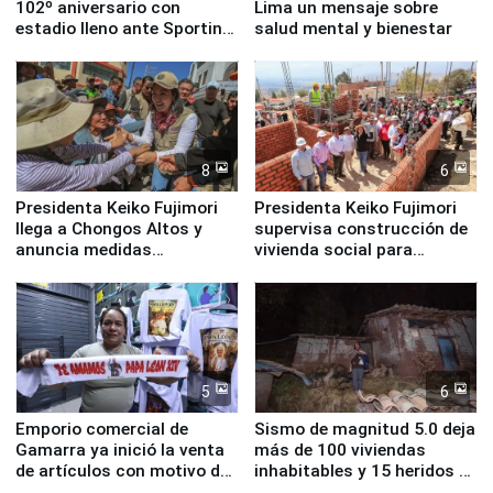
102º aniversario con
Lima un mensaje sobre
estadio lleno ante Sporting
salud mental y bienestar
Cristal
8
6
Presidenta Keiko Fujimori
Presidenta Keiko Fujimori
llega a Chongos Altos y
supervisa construcción de
anuncia medidas
vivienda social para
inmediatas en vivienda,
familias afectadas por
educación, salud y empleo
sismo en Junín
5
6
Emporio comercial de
Sismo de magnitud 5.0 deja
Gamarra ya inició la venta
más de 100 viviendas
de artículos con motivo de
inhabitables y 15 heridos en
la visita del papa León XIV
Junín