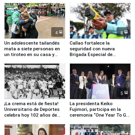
4
8
Un adolescente tailandés
Callao fortalece la
mata a siete personas en
seguridad con nueva
un tiroteo en su casa y
Brigada Especial de
escuela
Turismo y moderno
equipamiento para
Serenazgo
10
5
¡La crema está de fiesta!
La presidenta Keiko
Universitario de Deportes
Fujimori, participa en la
celebra hoy 102 años de
ceremonia “One Year To Go
fundación
de Lima 2027”