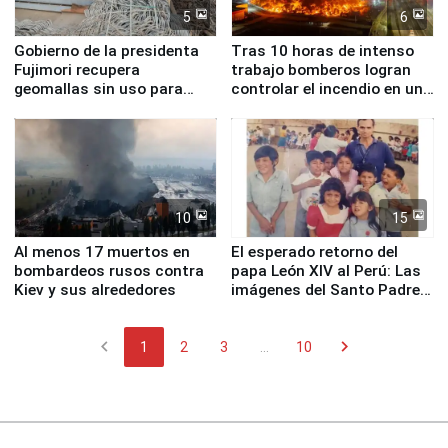
5
6
Gobierno de la presidenta
Tras 10 horas de intenso
Fujimori recupera
trabajo bomberos logran
geomallas sin uso para
controlar el incendio en una
proteger Santa Eulalia ante
planta química de Santiago
Fenómeno El Niño
de Chile
10
15
Al menos 17 muertos en
El esperado retorno del
bombardeos rusos contra
papa León XIV al Perú: Las
Kiev y sus alrededores
imágenes del Santo Padre
en su labor pastoral en
nuestro país
chevron_left
chevron_right
1
2
3
...
10