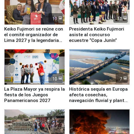
10
11
Keiko Fujimori se reúne con
Presidenta Keiko Fujimori
el comité organizador de
asiste al concurso
Lima 2027 y la legendaria
ecuestre “Copa Junín”
Simone Biles
10
7
La Plaza Mayor ya respira la
Histórica sequía en Europa
fiesta de los Juegos
afecta cosechas,
Panamericanos 2027
navegación fluvial y plantas
nucleares