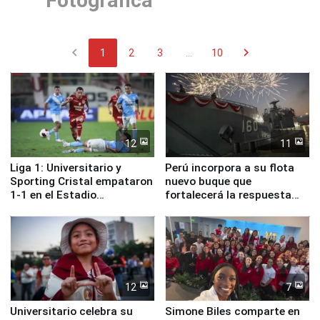
Fotográfica
chevron_left
chevron_right
1
2
3
...
10
12
11
Liga 1: Universitario y
Perú incorpora a su flota
Sporting Cristal empataron
nuevo buque que
1-1 en el Estadio
fortalecerá la respuesta
Monumental
ante el fenómeno El Niño
12
7
Universitario celebra su
Simone Biles comparte en