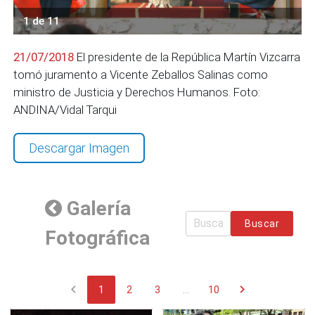
1 de 11
21/07/2018
El presidente de la República Martín Vizcarra
tomó juramento a Vicente Zeballos Salinas como
ministro de Justicia y Derechos Humanos. Foto:
ANDINA/Vidal Tarqui
Descargar Imagen
Galería
Buscar
Fotográfica
chevron_left
chevron_right
1
2
3
...
10