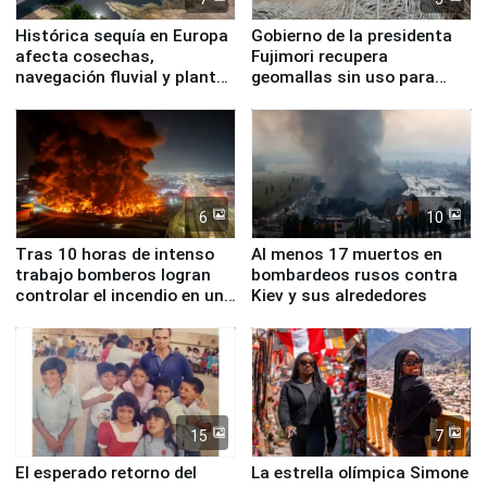
Histórica sequía en Europa
Gobierno de la presidenta
afecta cosechas,
Fujimori recupera
navegación fluvial y plantas
geomallas sin uso para
nucleares
proteger Santa Eulalia ante
Fenómeno El Niño
6
10
Tras 10 horas de intenso
Al menos 17 muertos en
trabajo bomberos logran
bombardeos rusos contra
controlar el incendio en una
Kiev y sus alrededores
planta química de Santiago
de Chile
15
7
El esperado retorno del
La estrella olímpica Simone