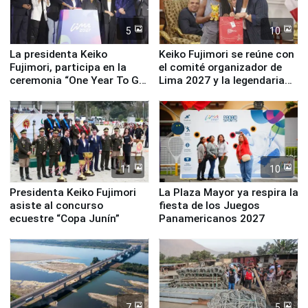
5
10
La presidenta Keiko
Keiko Fujimori se reúne con
Fujimori, participa en la
el comité organizador de
ceremonia “One Year To Go
Lima 2027 y la legendaria
de Lima 2027”
Simone Biles
11
10
Presidenta Keiko Fujimori
La Plaza Mayor ya respira la
asiste al concurso
fiesta de los Juegos
ecuestre “Copa Junín”
Panamericanos 2027
7
5