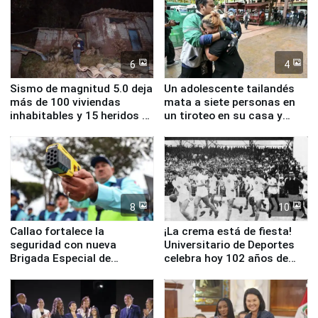
6
4
Sismo de magnitud 5.0 deja
Un adolescente tailandés
más de 100 viviendas
mata a siete personas en
inhabitables y 15 heridos en
un tiroteo en su casa y
Junín
escuela
8
10
Callao fortalece la
¡La crema está de fiesta!
seguridad con nueva
Universitario de Deportes
Brigada Especial de
celebra hoy 102 años de
Turismo y moderno
fundación
equipamiento para
Serenazgo