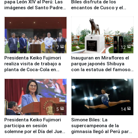
papa León XIV al Perú: Las
Biles disfruta de los
imágenes del Santo Padre
encantos de Cusco y el
en su labor pastoral en
Valle Sagrado
nuestro país
7
12
Presidenta Keiko Fujimori
Inauguran en Miraflores el
realiza visita de trabajo a
parque japonés Shibuya
planta de Coca-Cola en
con la estatua del famoso
Pucusana
perro Hachiko
5
14
Presidenta Keiko Fujimori
Simone Biles: La
participa en sesión
supercampeona de la
solemne por el Día del Juez
gimnasia llegó al Perú para
y la Jueza
empezar cuenta regresiva a