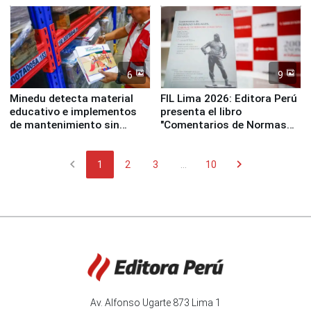
Panamericanos Lima 2027
6
9
Minedu detecta material
FIL Lima 2026: Editora Perú
educativo e implementos
presenta el libro
de mantenimiento sin
"Comentarios de Normas
distribuir en almacenes de
Legales: Laboral Vl .
la UGEL 2
Derecho Colectivo"
chevron_left
chevron_right
1
2
3
...
10
Av. Alfonso Ugarte 873 Lima 1