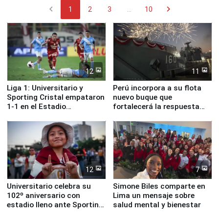
chevron_left
chevron_right
1
2
3
...
10
12
11
Liga 1: Universitario y
Perú incorpora a su flota
Sporting Cristal empataron
nuevo buque que
1-1 en el Estadio
fortalecerá la respuesta
Monumental
ante el fenómeno El Niño
12
7
Universitario celebra su
Simone Biles comparte en
102º aniversario con
Lima un mensaje sobre
estadio lleno ante Sporting
salud mental y bienestar
Cristal