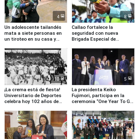
4
8
Un adolescente tailandés
Callao fortalece la
mata a siete personas en
seguridad con nueva
un tiroteo en su casa y
Brigada Especial de
escuela
Turismo y moderno
equipamiento para
Serenazgo
10
5
¡La crema está de fiesta!
La presidenta Keiko
Universitario de Deportes
Fujimori, participa en la
celebra hoy 102 años de
ceremonia “One Year To Go
fundación
de Lima 2027”