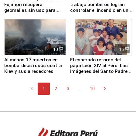
Fujimori recupera
trabajo bomberos logran
geomallas sin uso para
controlar el incendio en una
proteger Santa Eulalia ante
planta química de Santiago
Fenómeno El Niño
de Chile
10
15
Al menos 17 muertos en
El esperado retorno del
bombardeos rusos contra
papa León XIV al Perú: Las
Kiev y sus alrededores
imágenes del Santo Padre
en su labor pastoral en
nuestro país
chevron_left
chevron_right
1
2
3
...
10