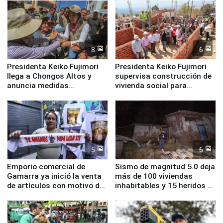
8
6
Presidenta Keiko Fujimori
Presidenta Keiko Fujimori
llega a Chongos Altos y
supervisa construcción de
anuncia medidas
vivienda social para
inmediatas en vivienda,
familias afectadas por
educación, salud y empleo
sismo en Junín
5
6
Emporio comercial de
Sismo de magnitud 5.0 deja
Gamarra ya inició la venta
más de 100 viviendas
de artículos con motivo de
inhabitables y 15 heridos en
la visita del papa León XIV
Junín