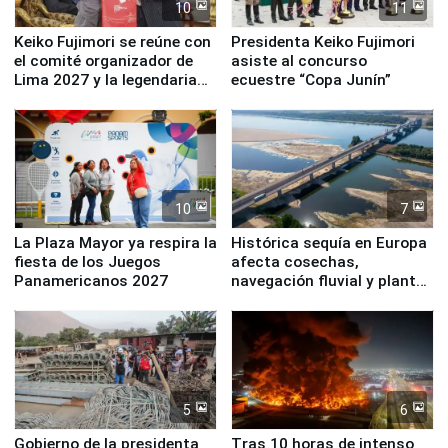
10
11
Keiko Fujimori se reúne con
Presidenta Keiko Fujimori
el comité organizador de
asiste al concurso
Lima 2027 y la legendaria
ecuestre “Copa Junín”
Simone Biles
10
7
La Plaza Mayor ya respira la
Histórica sequía en Europa
fiesta de los Juegos
afecta cosechas,
Panamericanos 2027
navegación fluvial y plantas
nucleares
5
6
Gobierno de la presidenta
Tras 10 horas de intenso