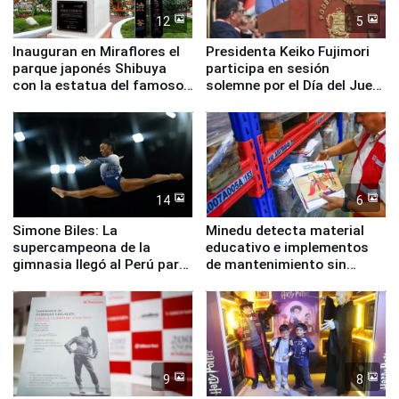
12
5
Inauguran en Miraflores el
Presidenta Keiko Fujimori
parque japonés Shibuya
participa en sesión
con la estatua del famoso
solemne por el Día del Juez
perro Hachiko
y la Jueza
14
6
Simone Biles: La
Minedu detecta material
supercampeona de la
educativo e implementos
gimnasia llegó al Perú para
de mantenimiento sin
empezar cuenta regresiva a
distribuir en almacenes de
Panamericanos Lima 2027
la UGEL 2
9
8