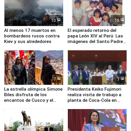
10
15
Al menos 17 muertos en
El esperado retorno del
bombardeos rusos contra
papa León XIV al Perú: Las
Kiev y sus alrededores
imágenes del Santo Padre
en su labor pastoral en
nuestro país
7
7
La estrella olímpica Simone
Presidenta Keiko Fujimori
Biles disfruta de los
realiza visita de trabajo a
encantos de Cusco y el
planta de Coca-Cola en
Valle Sagrado
Pucusana