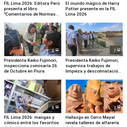
FIL Lima 2026: Editora Perú
El mundo mágico de Harry
presenta el libro
Potter presente en la FIL
"Comentarios de Normas
Lima 2026
Legales: Laboral Vl .
Derecho Colectivo"
5
7
Presidenta Keiko Fujimori,
Presidenta Keiko Fujimori,
inspecciona comisaría 26
supervisa trabajos de
de Octubre en Piura
limpieza y descolmatación
en río Piura
8
7
FIL Lima 2026: mangas y
Hallazgo en Cerro Mayal
cómics entre los favoritos
revela talleres de alfarería