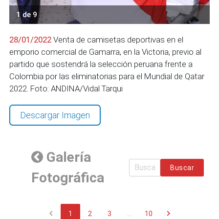
1 de 9
28/01/2022
Venta de camisetas deportivas en el
emporio comercial de Gamarra, en la Victoria, previo al
partido que sostendrá la selección peruana frente a
Colombia por las eliminatorias para el Mundial de Qatar
2022. Foto: ANDINA/Vidal Tarqui
Descargar Imagen
Galería
Buscar
Fotográfica
chevron_left
chevron_right
1
2
3
...
10