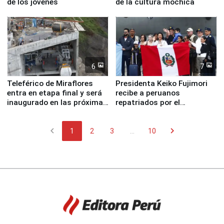
de los jóvenes
de la cultura mochica
6
7
Teleférico de Miraflores
Presidenta Keiko Fujimori
entra en etapa final y será
recibe a peruanos
inaugurado en las próximas
repatriados por el
semanas
terremoto en Venezuela
chevron_left
chevron_right
1
2
3
...
10