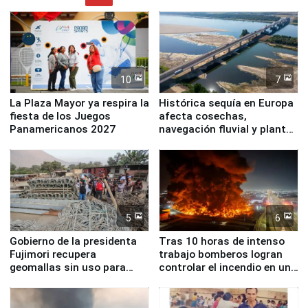
10
7
La Plaza Mayor ya respira la
Histórica sequía en Europa
fiesta de los Juegos
afecta cosechas,
Panamericanos 2027
navegación fluvial y plantas
nucleares
5
6
Gobierno de la presidenta
Tras 10 horas de intenso
Fujimori recupera
trabajo bomberos logran
geomallas sin uso para
controlar el incendio en una
proteger Santa Eulalia ante
planta química de Santiago
Fenómeno El Niño
de Chile