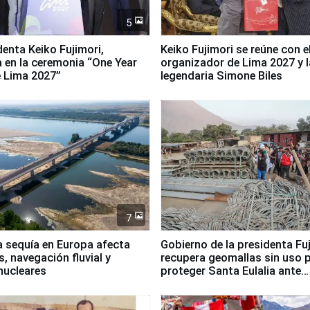
5
denta Keiko Fujimori,
Keiko Fujimori se reúne con e
a en la ceremonia “One Year
organizador de Lima 2027 y l
 Lima 2027”
legendaria Simone Biles
7
a sequía en Europa afecta
Gobierno de la presidenta Fu
, navegación fluvial y
recupera geomallas sin uso 
nucleares
proteger Santa Eulalia ante
Fenómeno El Niño