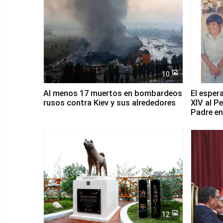
10
Al menos 17 muertos en bombardeos
El esper
rusos contra Kiev y sus alrededores
XIV al P
Padre en
país
12