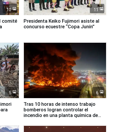
10
11
l comité
Presidenta Keiko Fujimori asiste al
a
concurso ecuestre “Copa Junín”
5
6
jimori
Tras 10 horas de intenso trabajo
para
bomberos logran controlar el
incendio en una planta química de
Santiago de Chile