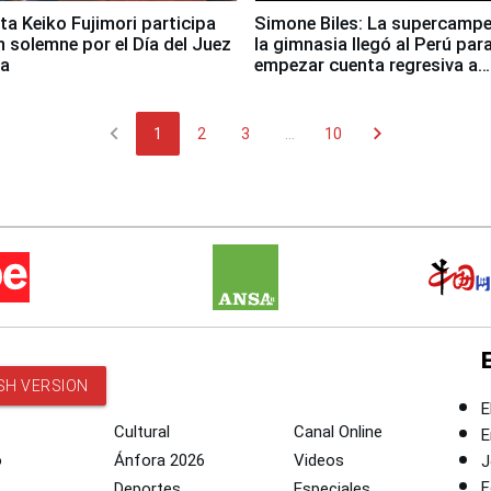
ta Keiko Fujimori participa
Simone Biles: La supercamp
n solemne por el Día del Juez
la gimnasia llegó al Perú par
za
empezar cuenta regresiva a
Panamericanos Lima 2027
chevron_left
chevron_right
1
2
3
...
10
SH VERSION
E
Cultural
Canal Online
E
o
Ánfora 2026
Videos
J
F
Deportes
Especiales