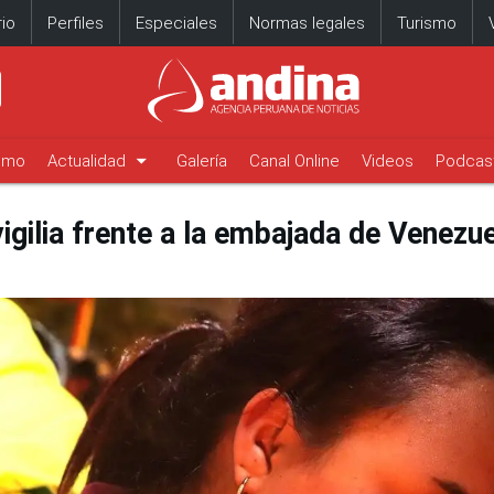
io
Perfiles
Especiales
Normas legales
Turismo
arrow_drop_down
timo
Actualidad
Galería
Canal Online
Videos
Podcas
gilia frente a la embajada de Venezue