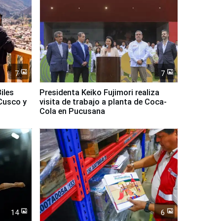
7
7
iles
Presidenta Keiko Fujimori realiza
Cusco y
visita de trabajo a planta de Coca-
Cola en Pucusana
14
6