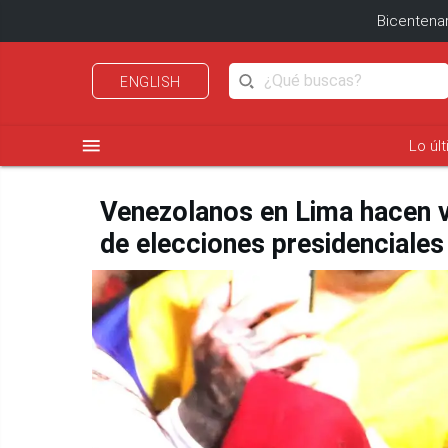
Bicentenar
ENGLISH
menu
Lo úl
Venezolanos en Lima hacen vi
de elecciones presidenciales