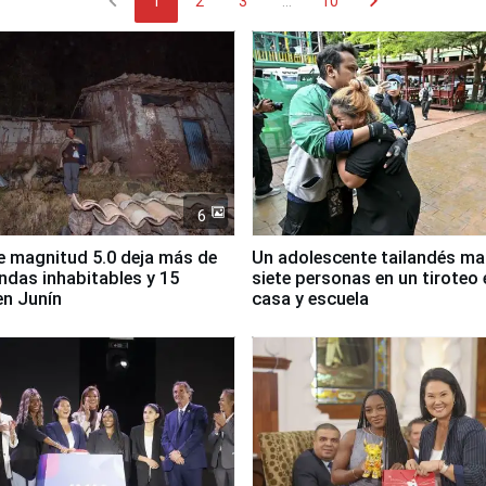
chevron_left
chevron_right
1
2
3
...
10
6
 magnitud 5.0 deja más de
Un adolescente tailandés ma
endas inhabitables y 15
siete personas en un tiroteo 
en Junín
casa y escuela