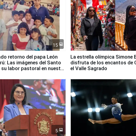
15
ado retorno del papa León
La estrella olímpica Simone B
erú: Las imágenes del Santo
disfruta de los encantos de 
 su labor pastoral en nuestro
el Valle Sagrado
5