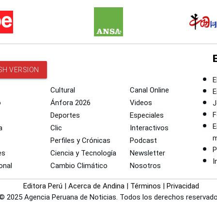
SH VERSION
E
Cultural
Canal Online
E
o
Ánfora 2026
Videos
J
F
Deportes
Especiales
E
a
Clic
Interactivos
m
Perfiles y Crónicas
Podcast
P
es
Ciencia y Tecnología
Newsletter
I
onal
Cambio Climático
Nosotros
Editora Perú
|
Acerca de Andina
|
Términos
|
Privacidad
© 2025 Agencia Peruana de Noticias. Todos los derechos reservado