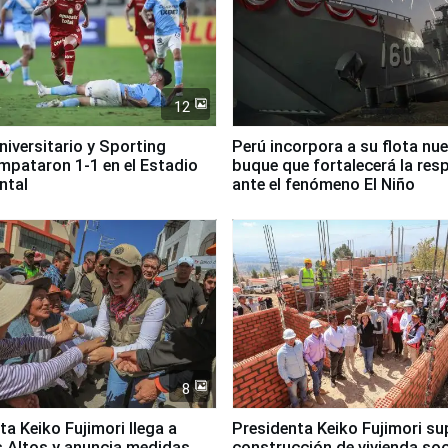
12
Universitario y Sporting
Perú incorpora a su flota nu
empataron 1-1 en el Estadio
buque que fortalecerá la res
ntal
ante el fenómeno El Niño
8
ta Keiko Fujimori llega a
Presidenta Keiko Fujimori su
 Altos y anuncia medidas
construcción de vivienda soc