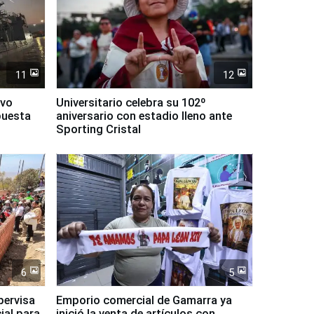
11
12
evo
Universitario celebra su 102º
puesta
aniversario con estadio lleno ante
Sporting Cristal
6
5
pervisa
Emporio comercial de Gamarra ya
ial para
inició la venta de artículos con