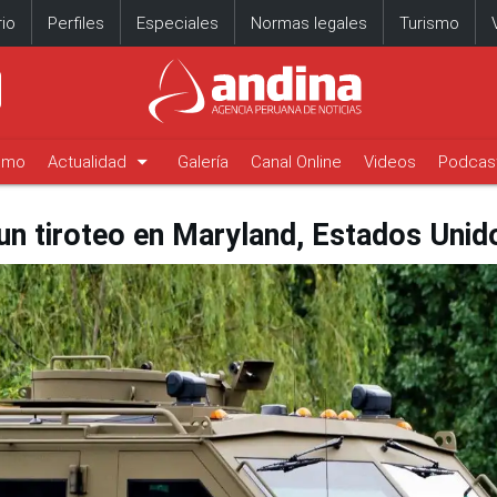
io
Perfiles
Especiales
Normas legales
Turismo
arrow_drop_down
timo
Actualidad
Galería
Canal Online
Videos
Podcas
un tiroteo en Maryland, Estados Unid