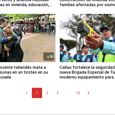
as en vivienda, educación,
familias afectadas por sism
empleo
Junín
4
scente tailandés mata a
Callao fortalece la segurida
rsonas en un tiroteo en su
nueva Brigada Especial de T
scuela
moderno equipamiento para
Serenazgo
chevron_left
chevron_right
1
2
3
...
10