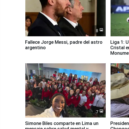
8
Fallece Jorge Messi, padre del astro
Liga 1: 
argentino
Cristal 
Monume
7
Simone Biles comparte en Lima un
Presiden
mensaje sobre salud mental y
Chongos