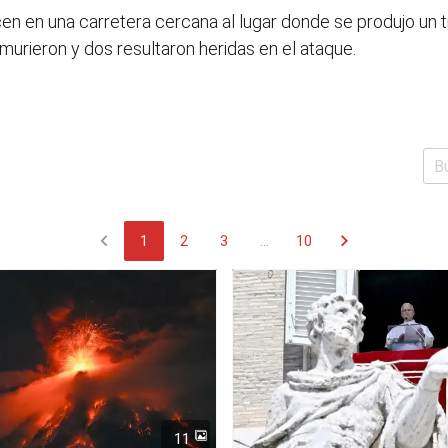
 en una carretera cercana al lugar donde se produjo un t
urieron y dos resultaron heridas en el ataque.
chevron_left
chevron_right
1
2
3
...
10
11