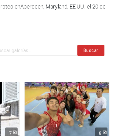
iroteo enAberdeen, Maryland, EE.UU., el 20 de
Buscar
7
8