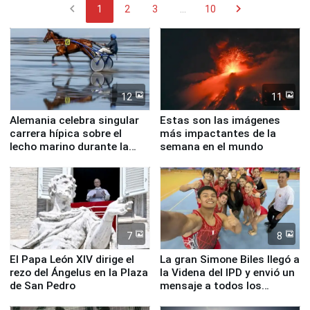
chevron_left
chevron_right
1
2
3
...
10
12
11
Alemania celebra singular
Estas son las imágenes
carrera hípica sobre el
más impactantes de la
lecho marino durante la
semana en el mundo
marea baja
7
8
El Papa León XIV dirige el
La gran Simone Biles llegó a
rezo del Ángelus en la Plaza
la Videna del IPD y envió un
de San Pedro
mensaje a todos los
deportistas del Perú