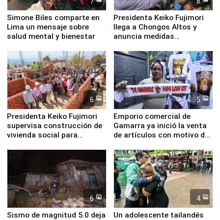
7
8
Simone Biles comparte en
Presidenta Keiko Fujimori
Lima un mensaje sobre
llega a Chongos Altos y
salud mental y bienestar
anuncia medidas
inmediatas en vivienda,
educación, salud y empleo
6
5
Presidenta Keiko Fujimori
Emporio comercial de
supervisa construcción de
Gamarra ya inició la venta
vivienda social para
de artículos con motivo de
familias afectadas por
la visita del papa León XIV
sismo en Junín
6
4
Sismo de magnitud 5.0 deja
Un adolescente tailandés