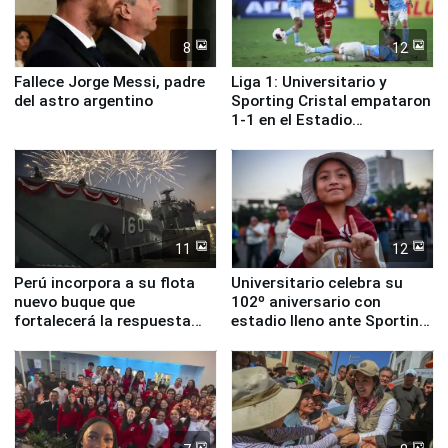
8
12
Fallece Jorge Messi, padre
Liga 1: Universitario y
del astro argentino
Sporting Cristal empataron
1-1 en el Estadio
Monumental
11
12
Perú incorpora a su flota
Universitario celebra su
nuevo buque que
102º aniversario con
fortalecerá la respuesta
estadio lleno ante Sporting
ante el fenómeno El Niño
Cristal