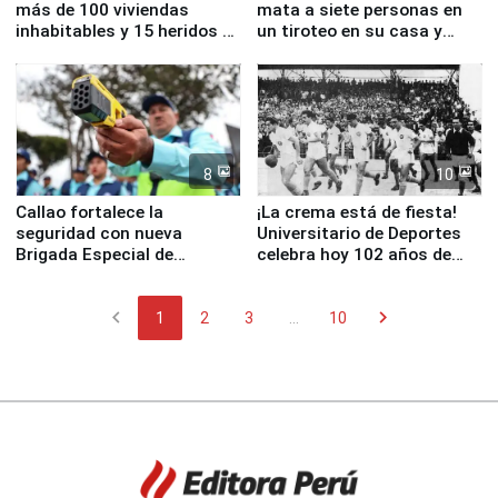
más de 100 viviendas
mata a siete personas en
inhabitables y 15 heridos en
un tiroteo en su casa y
Junín
escuela
8
10
Callao fortalece la
¡La crema está de fiesta!
seguridad con nueva
Universitario de Deportes
Brigada Especial de
celebra hoy 102 años de
Turismo y moderno
fundación
equipamiento para
chevron_left
chevron_right
Serenazgo
1
2
3
...
10