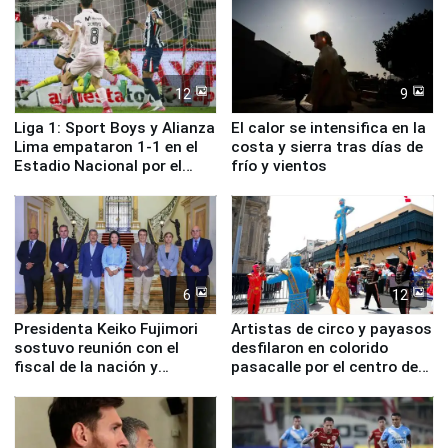
12
9
Liga 1: Sport Boys y Alianza
El calor se intensifica en la
Lima empataron 1-1 en el
costa y sierra tras días de
Estadio Nacional por el
frío y vientos
Torneo Clausura
6
12
Presidenta Keiko Fujimori
Artistas de circo y payasos
sostuvo reunión con el
desfilaron en colorido
fiscal de la nación y
pasacalle por el centro de
ministros de Estado
Lima