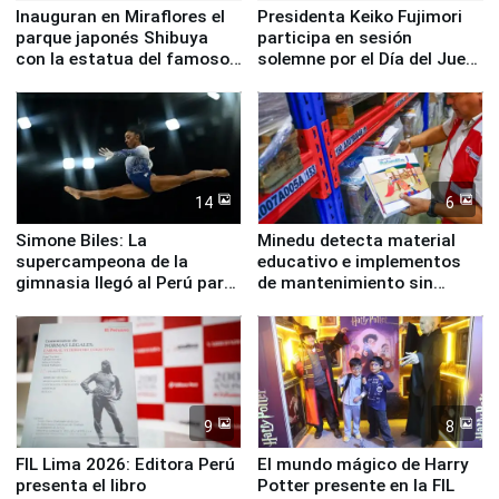
Inauguran en Miraflores el
Presidenta Keiko Fujimori
parque japonés Shibuya
participa en sesión
con la estatua del famoso
solemne por el Día del Juez
perro Hachiko
y la Jueza
14
6
Simone Biles: La
Minedu detecta material
supercampeona de la
educativo e implementos
gimnasia llegó al Perú para
de mantenimiento sin
empezar cuenta regresiva a
distribuir en almacenes de
Panamericanos Lima 2027
la UGEL 2
9
8
FIL Lima 2026: Editora Perú
El mundo mágico de Harry
presenta el libro
Potter presente en la FIL