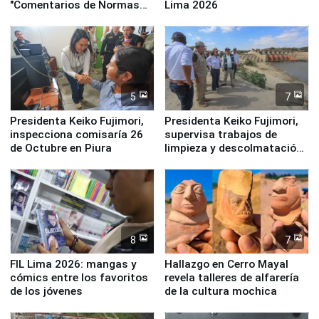
"Comentarios de Normas
Lima 2026
Legales: Laboral Vl .
Derecho Colectivo"
5
7
Presidenta Keiko Fujimori,
Presidenta Keiko Fujimori,
inspecciona comisaría 26
supervisa trabajos de
de Octubre en Piura
limpieza y descolmatación
en río Piura
8
7
FIL Lima 2026: mangas y
Hallazgo en Cerro Mayal
cómics entre los favoritos
revela talleres de alfarería
de los jóvenes
de la cultura mochica