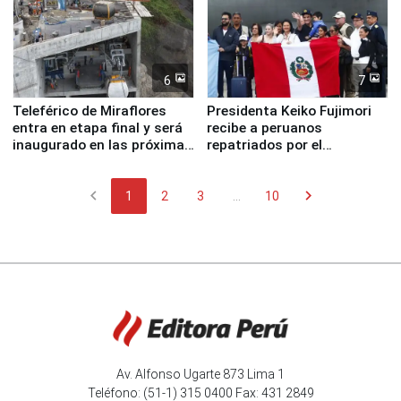
6
7
Teleférico de Miraflores
Presidenta Keiko Fujimori
entra en etapa final y será
recibe a peruanos
inaugurado en las próximas
repatriados por el
semanas
terremoto en Venezuela
chevron_left
chevron_right
1
2
3
...
10
Av. Alfonso Ugarte 873 Lima 1
Teléfono: (51-1) 315 0400 Fax: 431 2849