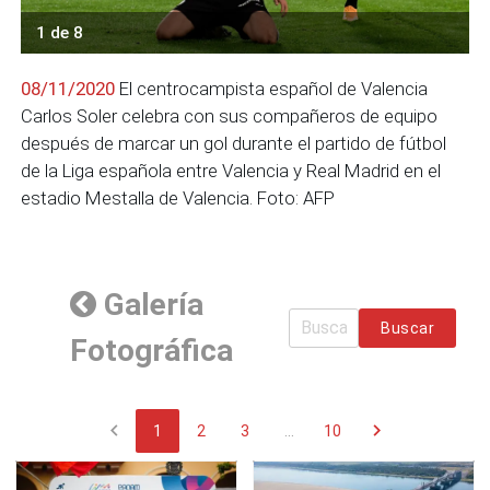
1 de 8
08/11/2020
El centrocampista español de Valencia
Carlos Soler celebra con sus compañeros de equipo
después de marcar un gol durante el partido de fútbol
de la Liga española entre Valencia y Real Madrid en el
estadio Mestalla de Valencia. Foto: AFP
Galería
Buscar
Fotográfica
chevron_left
chevron_right
1
2
3
...
10