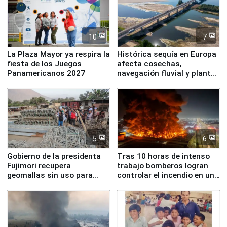
10
7
La Plaza Mayor ya respira la
Histórica sequía en Europa
fiesta de los Juegos
afecta cosechas,
Panamericanos 2027
navegación fluvial y plantas
nucleares
5
6
Gobierno de la presidenta
Tras 10 horas de intenso
Fujimori recupera
trabajo bomberos logran
geomallas sin uso para
controlar el incendio en una
proteger Santa Eulalia ante
planta química de Santiago
Fenómeno El Niño
de Chile