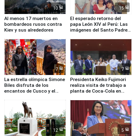
10
15
Al menos 17 muertos en
El esperado retorno del
bombardeos rusos contra
papa León XIV al Perú: Las
Kiev y sus alrededores
imágenes del Santo Padre
en su labor pastoral en
nuestro país
7
7
La estrella olímpica Simone
Presidenta Keiko Fujimori
Biles disfruta de los
realiza visita de trabajo a
encantos de Cusco y el
planta de Coca-Cola en
Valle Sagrado
Pucusana
12
5