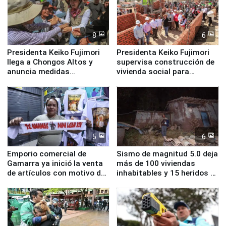
8
6
Presidenta Keiko Fujimori
Presidenta Keiko Fujimori
llega a Chongos Altos y
supervisa construcción de
anuncia medidas
vivienda social para
inmediatas en vivienda,
familias afectadas por
educación, salud y empleo
sismo en Junín
5
6
Emporio comercial de
Sismo de magnitud 5.0 deja
Gamarra ya inició la venta
más de 100 viviendas
de artículos con motivo de
inhabitables y 15 heridos en
la visita del papa León XIV
Junín