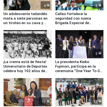
4
8
Un adolescente tailandés
Callao fortalece la
mata a siete personas en
seguridad con nueva
un tiroteo en su casa y
Brigada Especial de
escuela
Turismo y moderno
equipamiento para
Serenazgo
10
5
¡La crema está de fiesta!
La presidenta Keiko
Universitario de Deportes
Fujimori, participa en la
celebra hoy 102 años de
ceremonia “One Year To Go
fundación
de Lima 2027”
10
11