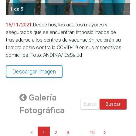
1 de 5
16/11/2021
Desde hoy, los adultos mayores y
asegurados que se encuentran imposibilitados de
trasladarse a los centros de vacunación recibirán su
tercera dosis contra la COVID-19 en sus respectivos
domicilios. Foto: ANDINA/ EsSalud
Descargar Imagen
Galería
Buscar
Fotográfica
chevron_left
chevron_right
1
2
3
...
10