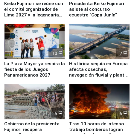
Keiko Fujimori se reúne con
Presidenta Keiko Fujimori
el comité organizador de
asiste al concurso
Lima 2027 y la legendaria
ecuestre “Copa Junín”
Simone Biles
10
7
La Plaza Mayor ya respira la
Histórica sequía en Europa
fiesta de los Juegos
afecta cosechas,
Panamericanos 2027
navegación fluvial y plantas
nucleares
5
6
Gobierno de la presidenta
Tras 10 horas de intenso
Fujimori recupera
trabajo bomberos logran