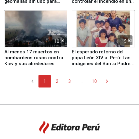
geomallas sin uso para
controlar el incendio en una
proteger Santa Eulalia ante
planta química de Santiago
Fenómeno El Niño
de Chile
10
15
Al menos 17 muertos en
El esperado retorno del
bombardeos rusos contra
papa León XIV al Perú: Las
Kiev y sus alrededores
imágenes del Santo Padre
en su labor pastoral en
nuestro país
chevron_left
chevron_right
1
2
3
...
10