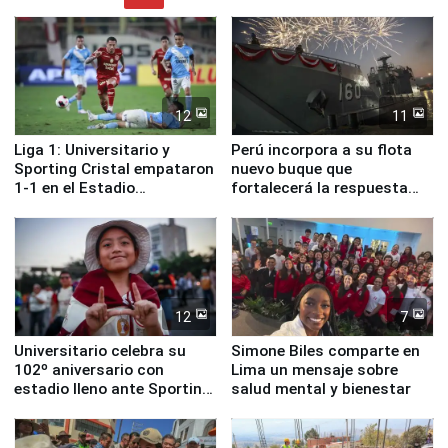
12
11
Liga 1: Universitario y
Perú incorpora a su flota
Sporting Cristal empataron
nuevo buque que
1-1 en el Estadio
fortalecerá la respuesta
Monumental
ante el fenómeno El Niño
12
7
Universitario celebra su
Simone Biles comparte en
102º aniversario con
Lima un mensaje sobre
estadio lleno ante Sporting
salud mental y bienestar
Cristal