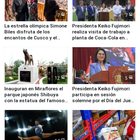
7
7
La estrella olímpica Simone
Presidenta Keiko Fujimori
Biles disfruta de los
realiza visita de trabajo a
encantos de Cusco y el
planta de Coca-Cola en
Valle Sagrado
Pucusana
12
5
Inauguran en Miraflores el
Presidenta Keiko Fujimori
parque japonés Shibuya
participa en sesión
con la estatua del famoso
solemne por el Día del Juez
perro Hachiko
y la Jueza