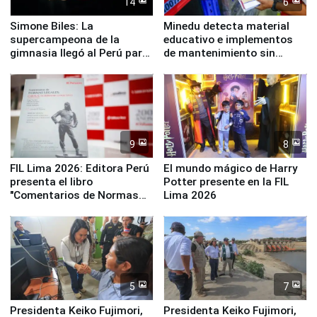
14
6
Simone Biles: La
Minedu detecta material
supercampeona de la
educativo e implementos
gimnasia llegó al Perú para
de mantenimiento sin
empezar cuenta regresiva a
distribuir en almacenes de
Panamericanos Lima 2027
la UGEL 2
9
8
FIL Lima 2026: Editora Perú
El mundo mágico de Harry
presenta el libro
Potter presente en la FIL
"Comentarios de Normas
Lima 2026
Legales: Laboral Vl .
Derecho Colectivo"
5
7
Presidenta Keiko Fujimori,
Presidenta Keiko Fujimori,