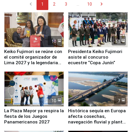
chevron_left
chevron_right
1
2
3
...
10
10
11
Keiko Fujimori se reúne con
Presidenta Keiko Fujimori
el comité organizador de
asiste al concurso
Lima 2027 y la legendaria
ecuestre “Copa Junín”
Simone Biles
10
7
La Plaza Mayor ya respira la
Histórica sequía en Europa
fiesta de los Juegos
afecta cosechas,
Panamericanos 2027
navegación fluvial y plantas
nucleares