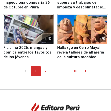
inspecciona comisaría 26
supervisa trabajos de
de Octubre en Piura
limpieza y descolmatación
en río Piura
8
7
FIL Lima 2026: mangas y
Hallazgo en Cerro Mayal
cómics entre los favoritos
revela talleres de alfarería
de los jóvenes
de la cultura mochica
chevron_left
chevron_right
1
2
3
...
10