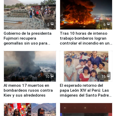
5
6
Gobierno de la presidenta
Tras 10 horas de intenso
Fujimori recupera
trabajo bomberos logran
geomallas sin uso para
controlar el incendio en una
proteger Santa Eulalia ante
planta química de Santiago
Fenómeno El Niño
de Chile
10
15
Al menos 17 muertos en
El esperado retorno del
bombardeos rusos contra
papa León XIV al Perú: Las
Kiev y sus alrededores
imágenes del Santo Padre
en su labor pastoral en
nuestro país