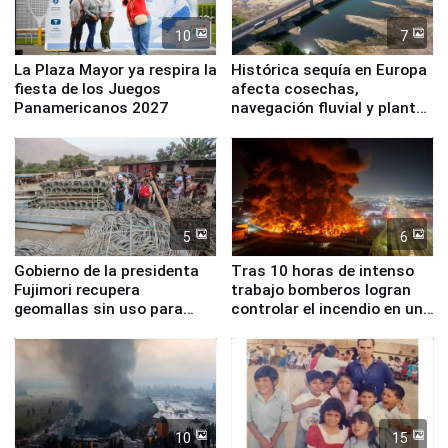
10
7
La Plaza Mayor ya respira la
Histórica sequía en Europa
fiesta de los Juegos
afecta cosechas,
Panamericanos 2027
navegación fluvial y plantas
nucleares
5
6
Gobierno de la presidenta
Tras 10 horas de intenso
Fujimori recupera
trabajo bomberos logran
geomallas sin uso para
controlar el incendio en una
proteger Santa Eulalia ante
planta química de Santiago
Fenómeno El Niño
de Chile
10
15