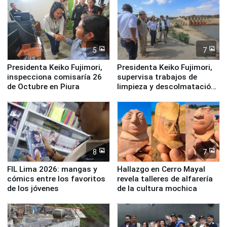
Derecho Colectivo"
5
7
Presidenta Keiko Fujimori,
Presidenta Keiko Fujimori,
inspecciona comisaría 26
supervisa trabajos de
de Octubre en Piura
limpieza y descolmatación
en río Piura
8
7
FIL Lima 2026: mangas y
Hallazgo en Cerro Mayal
cómics entre los favoritos
revela talleres de alfarería
de los jóvenes
de la cultura mochica