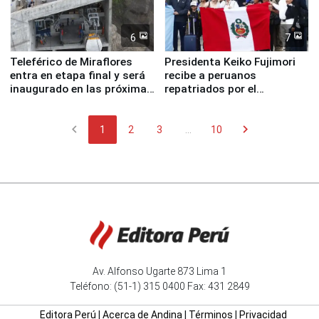
6
7
Teleférico de Miraflores
Presidenta Keiko Fujimori
entra en etapa final y será
recibe a peruanos
inaugurado en las próximas
repatriados por el
semanas
terremoto en Venezuela
chevron_left
chevron_right
1
2
3
...
10
Av. Alfonso Ugarte 873 Lima 1
Teléfono: (51-1) 315 0400 Fax: 431 2849
Editora Perú
|
Acerca de Andina
|
Términos
|
Privacidad