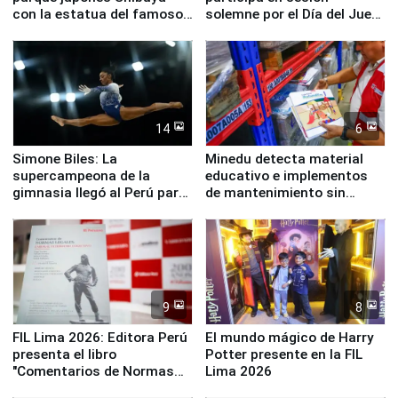
con la estatua del famoso
solemne por el Día del Juez
perro Hachiko
y la Jueza
14
6
Simone Biles: La
Minedu detecta material
supercampeona de la
educativo e implementos
gimnasia llegó al Perú para
de mantenimiento sin
empezar cuenta regresiva a
distribuir en almacenes de
Panamericanos Lima 2027
la UGEL 2
9
8
FIL Lima 2026: Editora Perú
El mundo mágico de Harry
presenta el libro
Potter presente en la FIL
"Comentarios de Normas
Lima 2026
Legales: Laboral Vl .