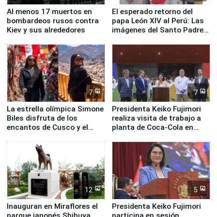
Al menos 17 muertos en
El esperado retorno del
bombardeos rusos contra
papa León XIV al Perú: Las
Kiev y sus alrededores
imágenes del Santo Padre
en su labor pastoral en
nuestro país
7
7
La estrella olímpica Simone
Presidenta Keiko Fujimori
Biles disfruta de los
realiza visita de trabajo a
encantos de Cusco y el
planta de Coca-Cola en
Valle Sagrado
Pucusana
12
5
Inauguran en Miraflores el
Presidenta Keiko Fujimori
parque japonés Shibuya
participa en sesión