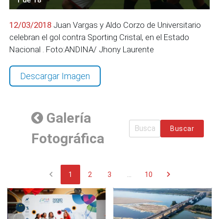
12/03/2018
Juan Vargas y Aldo Corzo de Universitario
celebran el gol contra Sporting Cristal, en el Estado
Nacional . Foto:ANDINA/ Jhony Laurente
Descargar Imagen
Galería
Buscar
Fotográfica
chevron_left
chevron_right
1
2
3
...
10